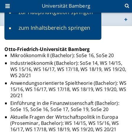
Universität Bamberg
zur Hauptnavigation springen
Sie befinden sich hier:
zum Inhaltsbereich springen
www.uni-bamberg.de
Lehre
univis.uni-bamberg.de
Otto-Friedrich-Universität Bamberg
Mikroökonomik II (Bachelor): SoSe 16, SoSe 20
fis.uni-bamberg.de
Industrieökonomik (Bachelor): SoSe 14, WS 14/15,
WS 15/16, WS 16/17, WS 17/18, WS 18/19, WS 19/20,
WS 20/21
Anwendungsorientierte Spieltheorie (Bachelor): WS
15/16, WS 16/17, WS 17/18, WS 18/19, WS 19/20, WS
20/21
Einführung in die Finanzwissenschaft (Bachelor):
SoSe 15, SoSe 16, SoSe 17, SoSe 19, SoSe 20
Aktuelle Fragen der Wirtschaftspolitik in Europa
(Proseminar, Bachelor): WS 14/15, WS 15/16, WS
16/17, WS 17/18, WS 18/19, WS 19/20, WS 20/21