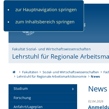
zur Hauptnavigation springen
www.uni-bamberg.de
univis.uni-bamberg.de
fis.u
zum Inhaltsbereich springen
Universität Bamberg
Fakultät Sozial- und Wirtschaftswissenschaften
Lehrstuhl für Regionale Arbeits
Fakultäten
Sozial- und Wirtschaftswissenschaften
Fäc
Lehrstuhl für Regionale Arbeitsmarktökonomie
News
News
Studium
Forschung
02.04.2026
Anmeldu
Anfahrt/Lageplan