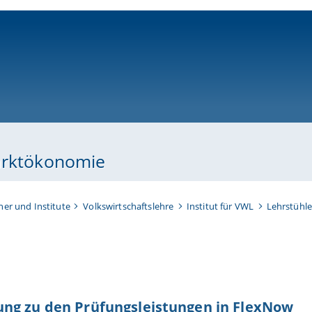
ni-bamberg.de
marktökonomie
her und Institute
Volkswirtschaftslehre
Institut für VWL
Lehrstühle
ng zu den Prüfungsleistungen in FlexNow