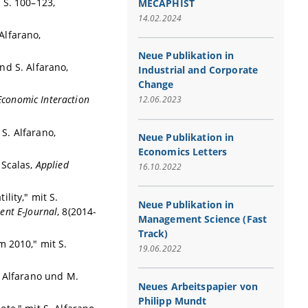
, S. 100–123,
MECAPHIST
14.02.2024
Alfarano,
Neue Publikation in
und S. Alfarano,
Industrial and Corporate
Change
Economic Interaction
12.06.2023
 S. Alfarano,
Neue Publikation in
Economics Letters
 Scalas,
Applied
16.10.2022
ility," mit S.
Neue Publikation in
ent E-Journal
, 8(2014-
Management Science (Fast
Track)
 2010," mit S.
19.06.2022
S. Alfarano und M.
Neues Arbeitspapier von
Philipp Mundt