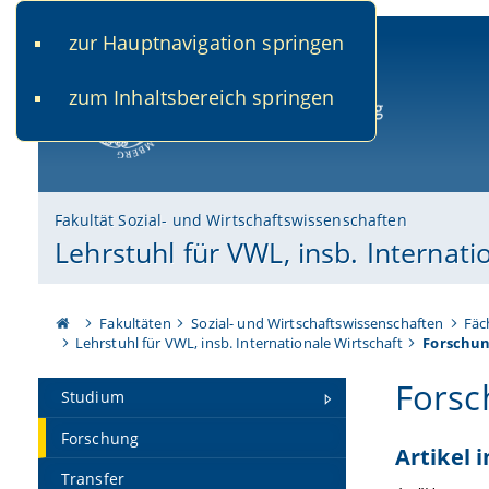
zur Hauptnavigation springen
www.uni-bamberg.de
univis.uni-bamberg.de
fis.u
zum Inhaltsbereich springen
Universität Bamberg
Fakultät Sozial- und Wirtschaftswissenschaften
Lehrstuhl für VWL, insb. Internati
Fakultäten
Sozial- und Wirtschaftswissenschaften
Fäc
Lehrstuhl für VWL, insb. Internationale Wirtschaft
Forschu
Forsc
Studium
Forschung
Artikel 
Transfer