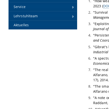
"How weal
2023 (
DO
Service
"Survival
Lehrstuhlteam
Manageme
"Exploiti
Aktuelles
Journal o
"Persiste
and Coord
"Gibrat's
Industria
"A spectr
Economics
"The real 
Alfarano,
17), 2014
"The smal
Alfarano 
"A note o
Raddant