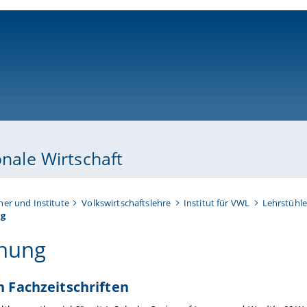
ni-bamberg.de
onale Wirtschaft
her und Institute
Volkswirtschaftslehre
Institut für VWL
Lehrstühle
ng
hung
in Fachzeitschriften