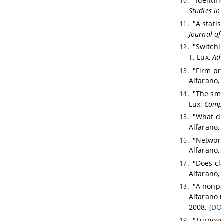
"Identif
Studies i
"A stati
Journal o
"Switchi
T. Lux,
Ad
"Firm pr
Alfarano
"The sma
Lux,
Comp
"What di
Alfarano
"Networ
Alfarano
"Does cl
Alfarano
"A nonpa
Alfarano
2008.
(DO
"Turnove