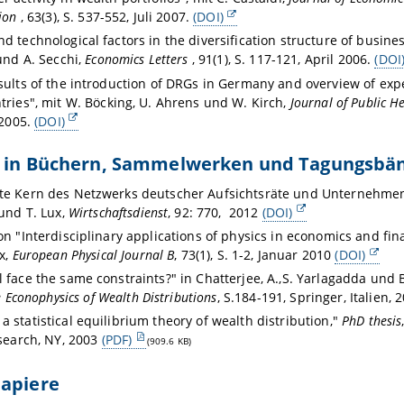
tion
, 63(3), S. 537-552, Juli 2007.
(DOI)
nd technological factors in the diversification structure of busines
und A. Secchi,
Economics Letters
, 91(1), S. 117-121, April 2006.
(DOI
esults of the introduction of DRGs in Germany and overview of ex
ries", mit W. Böcking, U. Ahrens und W. Kirch,
Journal of Public H
 2005.
(DOI)
e in Büchern, Sammelwerken und Tagungsbä
hte Kern des Netzwerks deutscher Aufsichtsräte und Unternehmen
und T. Lux,
Wirtschaftsdienst
, 92: 770, 2012
(DOI)
 on "Interdisciplinary applications of physics in economics and fin
x,
European Physical Journal B
, 73(1), S. 1-2, Januar 2010
(DOI)
l face the same constraints?" in Chatterjee, A.,S. Yarlagadda und 
 Econophysics of Wealth Distributions
, S.184-191, Springer, Italien,
a statistical equilibrium theory of wealth distribution,"
PhD thesis
search, NY, 2003
(PDF)
(909.6 KB)
papiere