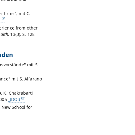
s firms", mit C.
)
perience from other
ealth
, 13(3), S. 128-
nden
svorstände" mit S.
ance" mit S. Alfarano
B. K. Chakrabarti
 2005
_(DOI)
, New School for