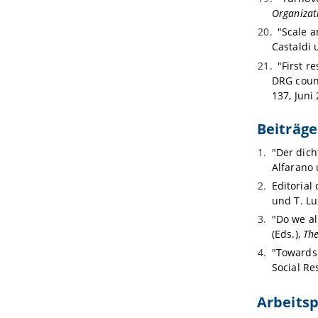
Organiza
"Scale a
Castaldi 
"First r
DRG count
137, Juni
Beiträg
"Der dic
Alfarano 
Editorial
und T. Lu
"Do we al
(Eds.),
The
"Towards 
Social Re
Arbeits