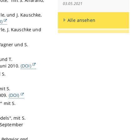
ote," mit S. Alfarano,
03.05.2021
rle, und J. Kauschke,
Alle ansehen
I)
rle, J. Kauschke und
 Wagner und S.
und T.
 Juni 2010.
(DOI)
 S.
it S.
2009.
(DOI)
" mit S.
dels", mit S.
, September
c Behavior and