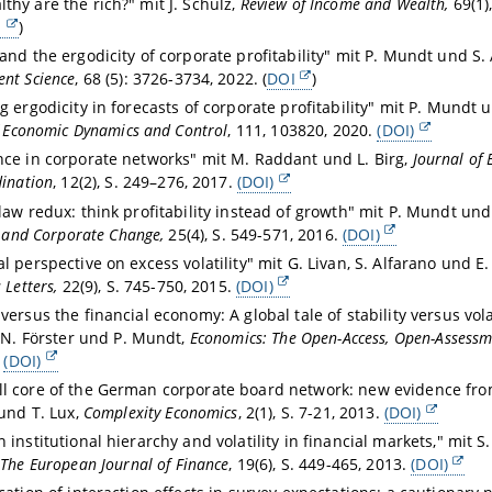
thy are the rich?" mit J. Schulz,
Review of Income and Wealth,
69(1)
I
)
 and the ergodicity of corporate profitability" mit P. Mundt und S. 
nt Science
, 68 (5):
3726-3734
, 2022. (
DOI
)
ng ergodicity in forecasts of corporate profitability" mit P. Mundt 
f Economic Dynamics and Control
, 111, 103820, 2020.
(DOI)
nce in corporate networks" mit M. Raddant und L. Birg,
Journal of 
ination
, 12(2), S. 249–276, 2017.
(DOI)
 law redux: think profitability instead of growth" mit P. Mundt und
l and Corporate Change,
25(4), S. 549-571, 2016.
(DOI)
al perspective on excess volatility" mit G. Livan, S. Alfarano und E.
 Letters,
22(9), S. 745-750, 2015.
(DOI)
versus the financial economy: A global tale of stability versus volat
 N. Förster und P. Mundt,
Economics: The Open-Access, Open-Assessm
.
(DOI)
l core of the German corporate board network: new evidence from
und T. Lux,
Complexity Economics
, 2(1), S. 7-21, 2013.
(DOI)
n institutional hierarchy and volatility in financial markets," mit 
,
The European Journal of Finance
, 19(6), S. 449-465, 2013.
(DOI)