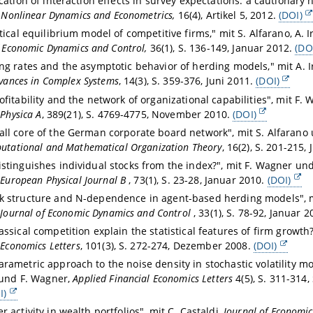
ication of interaction effects in survey expectations: a cautionary n
n Nonlinear Dynamics and Econometrics,
16(4), Artikel 5, 2012.
(DOI)
stical equilibrium model of competitive firms," mit S. Alfarano, A. I
f Economic Dynamics and Control,
36(1), S. 136-149, Januar 2012.
(DO
ng rates and the asymptotic behavior of herding models," mit A. I
vances in Complex Systems
, 14(3), S. 359-376, Juni 2011.
(DOI)
ofitability and the network of organizational capabilities", mit F.
,
Physica A
, 389(21), S. 4769-4775, November 2010.
(DOI)
ll core of the German corporate board network", mit S. Alfarano 
utational and Mathematical Organization Theory
, 16(2), S. 201-215,
stinguishes individual stocks from the index?", mit F. Wagner und
,
European Physical Journal B
, 73(1), S. 23-28, Januar 2010.
(DOI)
k structure and N-dependence in agent-based herding models", m
,
Journal of Economic Dynamics and Control
, 33(1), S. 78-92, Januar 
assical competition explain the statistical features of firm growth?
,
Economics Letters
, 101(3), S. 272-274, Dezember 2008.
(DOI)
rametric approach to the noise density in stochastic volatility mo
 und F. Wagner,
Applied Financial Economics Letters
4(5), S. 311-314
I)
r activity in wealth portfolios", mit C. Castaldi,
Journal of Economi