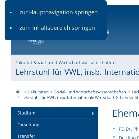
zur Hauptnavigation springen
www.uni-bamberg.de
univis.uni-bamberg.de
fis.u
zum Inhaltsbereich springen
Universität Bamberg
Fakultät Sozial- und Wirtschaftswissenschaften
Lehrstuhl für VWL, insb. Internati
Fakultäten
Sozial- und Wirtschaftswissenschaften
Fäc
Lehrstuhl für VWL, insb. Internationale Wirtschaft
Lehrstuh
Ehema
Studium
Forschung
PD Dr. Ph
Transfer
Dr. Ilfan