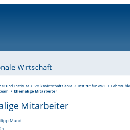
ni-bamberg.de
onale Wirtschaft
her und Institute
Volkswirtschaftslehre
Institut für VWL
Lehrstühle
lteam
Ehemalige Mitarbeiter
lige Mitarbeiter
ilipp Mundt
 Oh