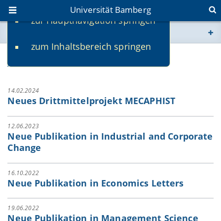
Universität Bamberg
zur Hauptnavigation springen
Sie befinden sich hier:
zum Inhaltsbereich springen
www.uni-bamberg.de
Aktuelles
univis.uni-bamberg.de
14.02.2024
Neues Drittmittelprojekt MECAPHIST
fis.uni-bamberg.de
12.06.2023
Neue Publikation in Industrial and Corporate
Change
16.10.2022
Neue Publikation in Economics Letters
19.06.2022
Neue Publikation in Management Science