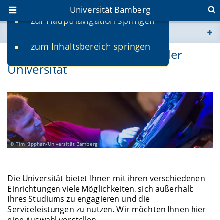
Universität Bamberg
zur Hauptnavigation springen
Sie befinden sich hier:
zum Inhaltsbereich springen
www.uni-bamberg.de
Freizeit und Engagement an der
Universität
univis.uni-bamberg.de
fis.uni-bamberg.de
Tim Kipphan/Universität Bamberg
Die Universität bietet Ihnen mit ihren verschiedenen
Einrichtungen viele Möglichkeiten, sich außerhalb
Ihres Studiums zu engagieren und die
Serviceleistungen zu nutzen. Wir möchten Ihnen hier
eine Auswahl vorstellen.