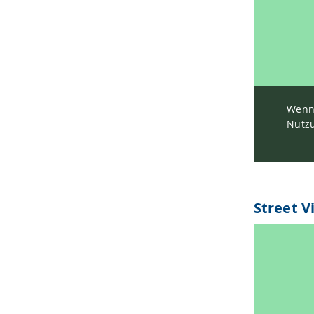
Wenn 
Nutzu
Street V