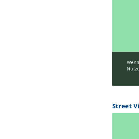
Wenn 
Nutzu
Street V