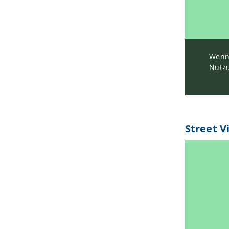
Wenn 
Nutzu
Street V