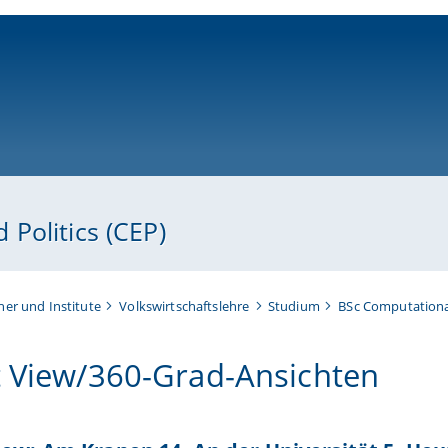
ni-bamberg.de
Politics (CEP)
her und Institute
Volkswirtschaftslehre
Studium
BSc Computational
t View/360-Grad-Ansichten