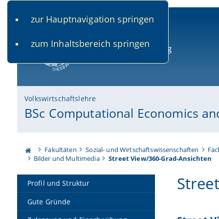
zur Hauptnavigation springen
www.uni-bamberg.de
univis.uni-bamberg.de
fis.u
zum Inhaltsbereich springen
Universität Bamberg
Volkswirtschaftslehre
BSc Computational Economics and 
Fakultäten
Sozial- und Wirtschaftswissenschaften
Fäc
Bilder und Multimedia
Street View/360-Grad-Ansichten
Stree
Profil und Struktur
Gute Gründe