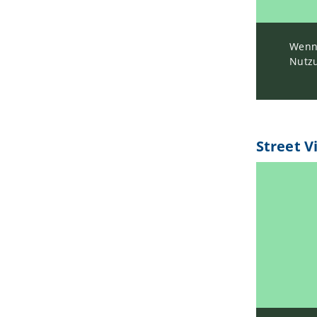
Wenn 
Nutzu
Street V