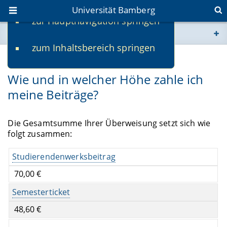
Universität Bamberg
zur Hauptnavigation springen
Sie befinden sich hier:
zum Inhaltsbereich springen
www.uni-bamberg.de
Wie und in welcher Höhe zahle ich
univis.uni-bamberg.de
meine Beiträge?
fis.uni-bamberg.de
Die Gesamtsumme Ihrer Überweisung setzt sich wie
folgt zusammen:
Studierendenwerksbeitrag
70,00 €
Semesterticket
48,60 €