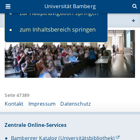
Universität Bamberg
zur Hauptnavigation springen
Sie befinden sich hier:
zum Inhaltsbereich springen
www.uni-bamberg.de
univis.uni-bamberg.de
fis.uni-bamberg.de
Seite 47389
Kontakt
Impressum
Datenschutz
Zentrale Online-Services
Bamberger Katalog (Universitätsbibliothek)