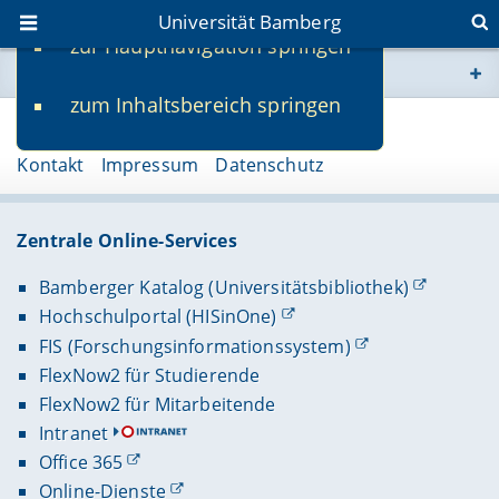
Universität Bamberg
zur Hauptnavigation springen
Sie befinden sich hier:
zum Inhaltsbereich springen
www.uni-bamberg.de
Seite 134109
Kontakt
Impressum
Datenschutz
univis.uni-bamberg.de
fis.uni-bamberg.de
Zentrale Online-Services
Bamberger Katalog (Universitätsbibliothek)
Hochschulportal (HISinOne)
FIS (Forschungsinformationssystem)
FlexNow2 für Studierende
FlexNow2 für Mitarbeitende
Intranet
Office 365
Online-Dienste