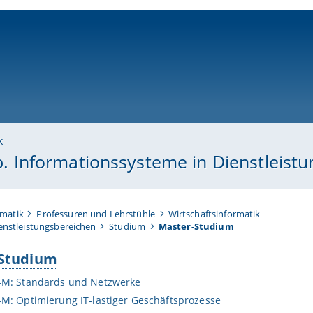
ni-bamberg.de
k
nsb. Informationssysteme in Dienstleist
rmatik
Professuren und Lehrstühle
Wirtschaftsinformatik
ienstleistungsbereichen
Studium
Master-Studium
Studium
1-M: Standards und Netzwerke
-M: Optimierung IT-lastiger Geschäftsprozesse