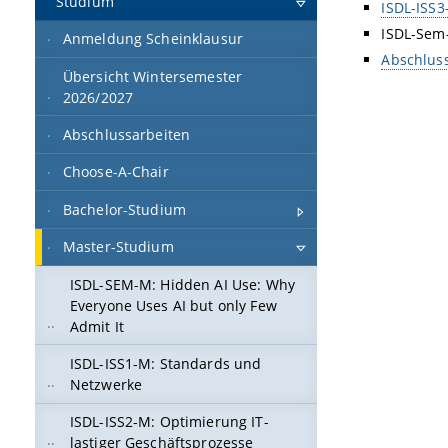
Studium
ISDL-ISS3
ISDL-Sem
Anmeldung Scheinklausur
Abschlus
Übersicht Wintersemester
2026/2027
Abschlussarbeiten
Choose-A-Chair
Bachelor-Studium
Master-Studium
ISDL-SEM-M: Hidden AI Use: Why
Everyone Uses AI but only Few
Admit It
ISDL-ISS1-M: Standards und
Netzwerke
ISDL-ISS2-M: Optimierung IT-
lastiger Geschäftsprozesse