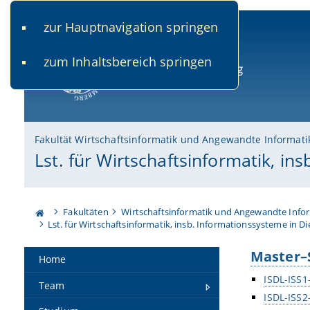
zur Hauptnavigation springen
www.uni-bamberg.de
univis.uni-bamberg.de
fis.u
zum Inhaltsbereich springen
Universität Bamberg
Fakultät Wirtschaftsinformatik und Angewandte Informati
Lst. für Wirtschaftsinformatik, i
Fakultäten
Wirtschaftsinformatik und Angewandte Info
Lst. für Wirtschaftsinformatik, insb. Informationssysteme in D
Master–
Home
ISDL-ISS
Team
ISDL-ISS2