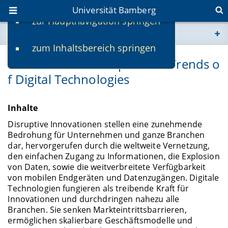
Universität Bamberg
zur Hauptnavigation springen
Sie befinden sich hier:
zum Inhaltsbereich springen
www.uni-bamberg.de
ISDL-PTDT-B: Principles and Trends o
f Digital Technologies
univis.uni-bamberg.de
fis.uni-bamberg.de
Inhalte
Disruptive Innovationen stellen eine zunehmende
Bedrohung für Unternehmen und ganze Branchen
dar, hervorgerufen durch die weltweite Vernetzung,
den einfachen Zugang zu Informationen, die Explosion
von Daten, sowie die weitverbreitete Verfügbarkeit
von mobilen Endgeräten und Datenzugängen. Digitale
Technologien fungieren als treibende Kraft für
Innovationen und durchdringen nahezu alle
Branchen. Sie senken Markteintrittsbarrieren,
ermöglichen skalierbare Geschäftsmodelle und