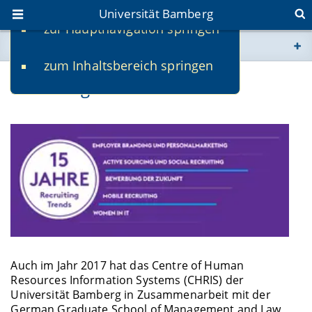
Universität Bamberg
zur Hauptnavigation springen
Sie befinden sich hier:
zum Inhaltsbereich springen
www.uni-bamberg.de
Recruiting Trends 2017
univis.uni-bamberg.de
fis.uni-bamberg.de
Auch im Jahr 2017 hat das Centre of Human
Resources Information Systems (CHRIS) der
Universität Bamberg in Zusammenarbeit mit der
German Graduate School of Management and Law,