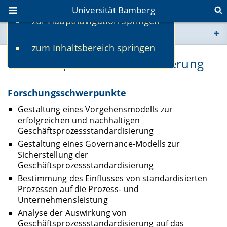
Universität Bamberg
zur Hauptnavigation springen
Sie befinden sich hier:
zum Inhaltsbereich springen
www.uni-bamberg.de
Geschäftsprozessstandardisierung
univis.uni-bamberg.de
Forschungsschwerpunkte
fis.uni-bamberg.de
Gestaltung eines Vorgehensmodells zur
erfolgreichen und nachhaltigen
Geschäftsprozessstandardisierung
Gestaltung eines Governance-Modells zur
Sicherstellung der
Geschäftsprozessstandardisierung
Bestimmung des Einflusses von standardisierten
Prozessen auf die Prozess- und
Unternehmensleistung
Analyse der Auswirkung von
Geschäftsprozessstandardisierung auf das