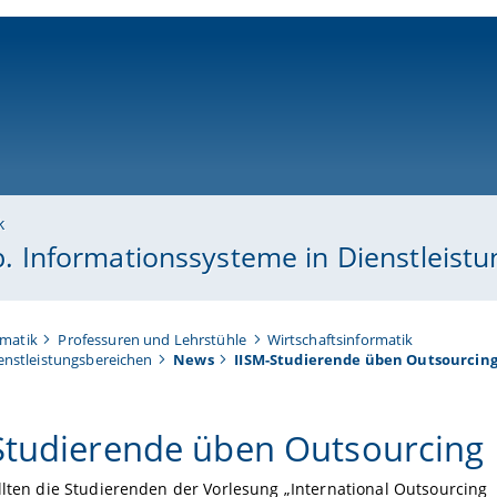
ni-bamberg.de
k
nsb. Informationssysteme in Dienstleist
rmatik
Professuren und Lehrstühle
Wirtschaftsinformatik
ienstleistungsbereichen
News
IISM-Studierende üben Outsourcin
Studierende üben Outsourcing
llten die Studierenden der Vorlesung „International Outsourcing