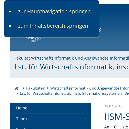
zur Hauptnavigation springen
www.uni-bamberg.de
univis.uni-bamberg.de
fis.u
zum Inhaltsbereich springen
Universität Bamberg
Fakultät Wirtschaftsinformatik und Angewandte Informati
Lst. für Wirtschaftsinformatik, i
Fakultäten
Wirtschaftsinformatik und Angewandte Info
Lst. für Wirtschaftsinformatik, insb. Informationssysteme in D
18.01.2013
Home
IISM-
Team
Am 16.1. ste