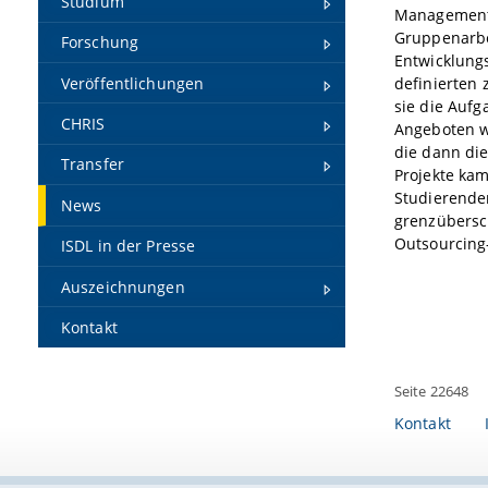
Studium
Management“
Gruppenarbe
Forschung
Entwicklung
Veröffentlichungen
definierten
sie die Aufg
CHRIS
Angeboten wä
die dann di
Transfer
Projekte ka
Studierenden
News
grenzübersc
Outsourcing
ISDL in der Presse
Auszeichnungen
Kontakt
Seite 22648
Kontakt