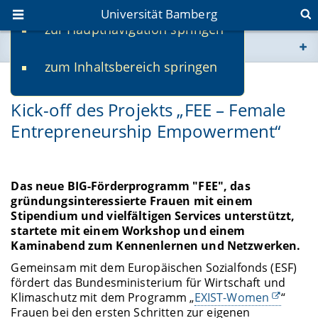
Universität Bamberg
zur Hauptnavigation springen
Sie befinden sich hier:
zum Inhaltsbereich springen
www.uni-bamberg.de
20.01.2024
Kick-off des Projekts „FEE – Female
univis.uni-bamberg.de
Entrepreneurship Empowerment“
fis.uni-bamberg.de
Das neue BIG-Förderprogramm "FEE", das
gründungsinteressierte Frauen mit einem
Stipendium und vielfältigen Services unterstützt,
startete mit einem Workshop und einem
Kaminabend zum Kennenlernen und Netzwerken.
Gemeinsam mit dem Europäischen Sozialfonds (ESF)
fördert das Bundesministerium für Wirtschaft und
Klimaschutz mit dem Programm „
EXIST-Women
“
Frauen bei den ersten Schritten zur eigenen