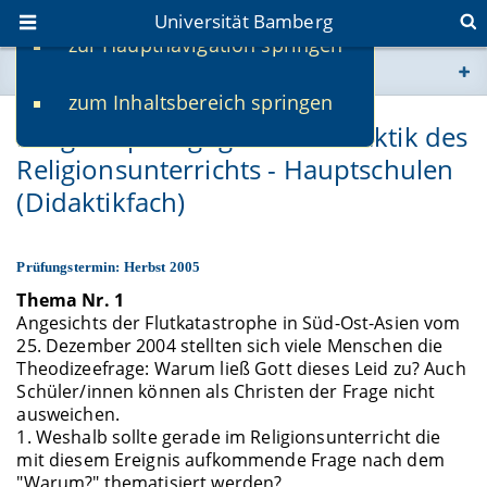
Universität Bamberg
zur Hauptnavigation springen
Sie befinden sich hier:
zum Inhaltsbereich springen
www.uni-bamberg.de
Religionspädagogik und Didaktik des
Religionsunterrichts - Hauptschulen
univis.uni-bamberg.de
(Didaktikfach)
fis.uni-bamberg.de
Prüfungstermin: Herbst 2005
Thema Nr. 1
Angesichts der Flutkatastrophe in Süd-Ost-Asien vom
25. Dezember 2004 stellten sich viele Menschen die
Theodizeefrage: Warum ließ Gott dieses Leid zu? Auch
Schüler/innen können als Christen der Frage nicht
ausweichen.
1. Weshalb sollte gerade im Religionsunterricht die
mit diesem Ereignis aufkommende Frage nach dem
"Warum?" thematisiert werden?