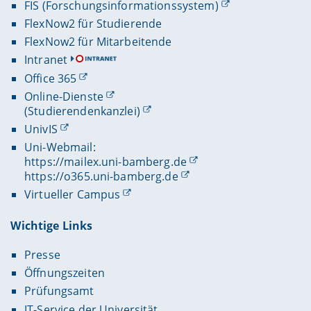
FIS (Forschungsinformationssystem)
FlexNow2 für Studierende
FlexNow2 für Mitarbeitende
Intranet
Office 365
Online-Dienste
(Studierendenkanzlei)
UnivIS
Uni-Webmail:
https://mailex.uni-bamberg.de
https://o365.uni-bamberg.de
Virtueller Campus
Wichtige Links
Presse
Öffnungszeiten
Prüfungsamt
IT-Service der Universität