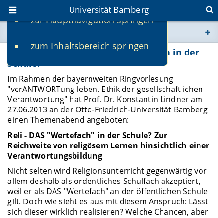
Universität Bamberg
zur Hauptnavigation springen
Sie befinden sich hier:
zum Inhaltsbereich springen
www.uni-bamberg.de
Themenabend: "Reli - das Wertefach in der
Schule?"
univis.uni-bamberg.de
Im Rahmen der bayernweiten Ringvorlesung
"verANTWORTung leben. Ethik der gesellschaftlichen
Verantwortung" hat Prof. Dr. Konstantin Lindner am
fis.uni-bamberg.de
27.06.2013 an der Otto-Friedrich-Universität Bamberg
einen Themenabend angeboten:
Reli - DAS "Wertefach" in der Schule? Zur
Reichweite von religösem Lernen hinsichtlich einer
Verantwortungsbildung
Nicht selten wird Religionsunterricht gegenwärtig vor
allem deshalb als ordentliches Schulfach akzeptiert,
weil er als DAS "Wertefach" an der öffentlichen Schule
gilt. Doch wie sieht es aus mit diesem Anspruch: Lässt
sich dieser wirklich realisieren? Welche Chancen, aber