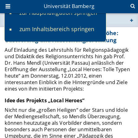
Universität Bamberg
zur Hauptnavigation springen
Sie befinden sich hier:
zum Inhaltsbereich springen
www.uni-bamberg.de
"Local Heroes" - Helden auf Augenhöhe:
Gastvortrag und Ausstellungseröffnung
univis.uni-bamberg.de
Auf Einladung des Lehrstuhls für Religionspädagogik
und Didaktik des Religionsunterrichts hin gab Prof.
Dr. Hans Mendl (Universität Passau) anlässlich der
fis.uni-bamberg.de
Eröffnung der Ausstellung „Local Heroes: Tolle Typen
heute“ am Donnerstag, 12.01.2012, einen
interessanten Einblick in die Hintergründe und Ziele
eines von ihm initiierten Projekts:
Idee des Projekts „Local Heroes“
Nicht nur die „großen Heiligen“ oder Stars und Idole
der Mediengesellschaft, so Mendls Überzeugung,
können heutzutage als Vorbilder dienen, sondern
besonders auch Personen der unmittelbaren
Umgebung, die im Sinne einer „Pädagogik des