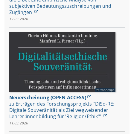
subjektiven Bedeutungszuschreibungen und
Zugängen
12.03.2026
transcript
Neuerscheinung (OPEN ACCESS)
zu Erträgen des Forschungsprojekts "DiSo-RE:
Digitale Souveränität als Ziel wegweisender
Lehrer:innenbildung für 'Religion/Ethik'"
11.03.2026