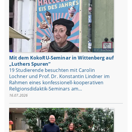
C. Lochner
Mit dem KokoRU-Seminar in Wittenberg auf
„Luthers Spuren“
19 Studierende besuchten mit Carolin
Lochner und Prof. Dr. Konstantin Lindner im
Rahmen eines konfessionell-kooperativen
Religionsdidaktik-Seminars am…
16.07.2026