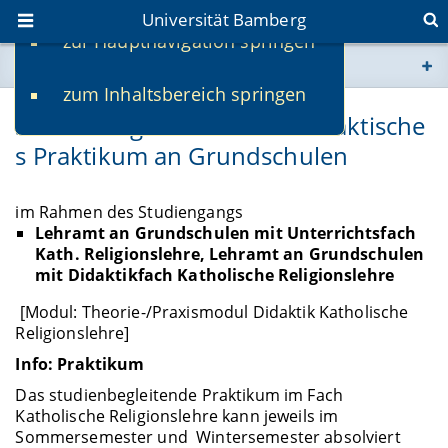
Universität Bamberg
zur Hauptnavigation springen
Sie befinden sich hier:
zum Inhaltsbereich springen
www.uni-bamberg.de
Studienbegleitendes fachdidaktische
s Praktikum an Grundschulen
univis.uni-bamberg.de
fis.uni-bamberg.de
im Rahmen des Studiengangs
Lehramt an Grundschulen mit Unterrichtsfach
Kath. Religionslehre, Lehramt an Grundschulen
mit Didaktikfach Katholische Religionslehre
[Modul: Theorie-/Praxismodul Didaktik Katholische
Religionslehre]
Info: Praktikum
Das studienbegleitende Praktikum im Fach
Katholische Religionslehre kann jeweils im
Sommersemester und Wintersemester absolviert