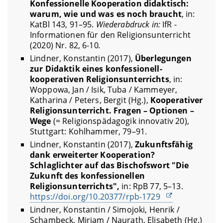
Konfessionelle Kooperation didaktisch:
warum, wie und was es noch braucht
, in:
KatBl 143, 91–95.
Wiederabdruck in:
IfR -
Informationen für den Religionsunterricht
(2020) Nr. 82, 6-10
.
Lindner, Konstantin (2017),
Überlegungen
zur Didaktik eines konfessionell-
kooperativen Religionsunterrichts
, in:
Woppowa, Jan / Isik, Tuba / Kammeyer,
Katharina / Peters, Bergit (Hg.),
Kooperativer
Religionsunterricht. Fragen – Optionen –
Wege
(= Religionspädagogik innovativ 20),
Stuttgart: Kohlhammer, 79–91.
Lindner, Konstantin (2017),
Zukunftsfähig
dank erweiterter Kooperation?
Schlaglichter auf das Bischofswort "Die
Zukunft des konfessionellen
Religionsunterrichts",
in: RpB 77, 5–13.
https://doi.org/10.20377/rpb-1729
Lindner, Konstantin / Simojoki, Henrik /
Schambeck, Mirjam / Naurath, Elisabeth (Hg.)