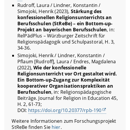
Rudroff, Laura / Lindner, Konstantin /
Simojoki, Henrik (2023),
Stärkung des
konfessionellen Religionsunterrichts an
Berufsschulen (StReBe) – ein Bottom-up-
Projekt an bayerischen Berufsschulen
, in:
RelPädPlus – Würzburger Zeitschrift für
Religionspädagogik und Schulpastoral, H. 3,
34-36.
Simojoki, Henrik / Lindner, Konstantin /
Pflaum [Rudroff], Laura / Endres, Magdalena
(2022),
Wie der konfessionelle
Religionsunterricht vor Ort gestaltet wird.
Ein Bottom-up-Zugang zur Komplexität
kooperativer Organisationspraktiken an
Berufsschulen
, in: Religionspädagogische
Beiträge.
Journal for Religion in Education 45,
H. 2, 61-73;
DOI:
https://doi.org/10.20377/rpb-190
Weitere Informationen zum Forschungsprojekt
StReBe finden Sie
hier
.