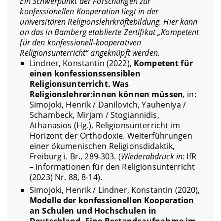
Ein Schwerpunkt der Forschungen zur
konfessionellen Kooperation liegt in der
universitären Religionslehrkräftebildung. Hier kann
an das in Bamberg etablierte Zertifikat „Kompetent
für den konfessionell-kooperativen
Religionsunterricht“ angeknüpft werden.
Lindner, Konstantin (2022),
Kompetent für
einen konfessionssensiblen
Religionsunterricht. Was
Religionslehrer:innen können müssen
,
in:
Simojoki, Henrik / Danilovich, Yauheniya /
Schambeck, Mirjam / Stogiannidis,
Athanasios (Hg.), Religionsunterricht im
Horizont der Orthodoxie. Weiterführungen
einer ökumenischen Religionsdidaktik,
Freiburg i. Br., 289-303. (
Wiederabdruck in:
IfR
– Informationen für den Religionsunterricht
(2023) Nr. 88, 8-14).
Simojoki, Henrik / Lindner, Konstantin (2020),
Modelle der konfessionellen Kooperation
an Schulen und Hochschulen in