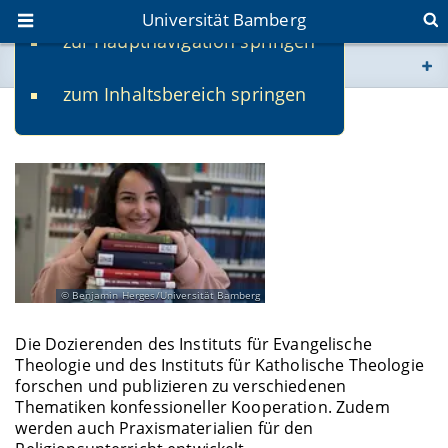
Universität Bamberg
zur Hauptnavigation springen
Sie befinden sich hier:
zum Inhaltsbereich springen
www.uni-bamberg.de
Forschung
univis.uni-bamberg.de
fis.uni-bamberg.de
Benjamin Herges/Universität Bamberg
Die Dozierenden des Instituts für Evangelische
Theologie und des Instituts für Katholische Theologie
forschen und publizieren zu verschiedenen
Thematiken konfessioneller Kooperation. Zudem
werden auch Praxismaterialien für den