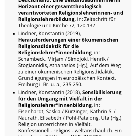
Deutschland. Eine Bestandsaufnahme im
Horizont einer gesamttheologisch
verantworteten Religionslehrerinnen- und
Religionslehrerbildung,
in: Zeitschrift für
Theologie und Kirche 72, 120-132.
Lindner, Konstantin (2019),
Herausforderungen einer ökumenischen
Religionsdidaktik für die
Religionslehrer*innenbildung
, in:
Schambeck, Mirjam / Simojoki, Henrik /
Stogiannidis, Athanasios (Hg.), Auf dem Weg
zu einer ökumenischen Religionsdidaktik.
Grundlegungen im europäischen Kontext,
Freiburg i. Br. u. a., 235-250.
Lindner, Konstantin (2018),
Sensibilisierung
für den Umgang mit Vielfalt in der
Religionslehrer*innenbildung
, in:
Eisenhardt, Saskia / Kürzinger, Kathrin S. /
Naurath, Elisabeth / Pohl-Patalong, Uta (Hg.),
Religion unterrichten in Vielfalt.
Konfessionell - religiös - weltanschaulich. Ein