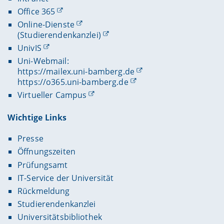
09/2016 – 11/2021
Office 365
Consultant für Organisations- und
Online-Dienste
Kulturentwicklung, Great Place To Work
(Studierendenkanzlei)
Deutschland GmbH, Köln
UnivIS
Uni-Webmail:
10/2012 – 02/2016
https://mailex.uni-bamberg.de
Werkstudent in Bereich Personalentwicklung, bei
https://o365.uni-bamberg.de
der Würth Industrie Service GmbH & Co. KG, Bad
Virtueller Campus
Mergentheim
Wichtige Links
Presse
Öffnungszeiten
Prüfungsamt
IT-Service der Universität
Rückmeldung
Studierendenkanzlei
Universitätsbibliothek