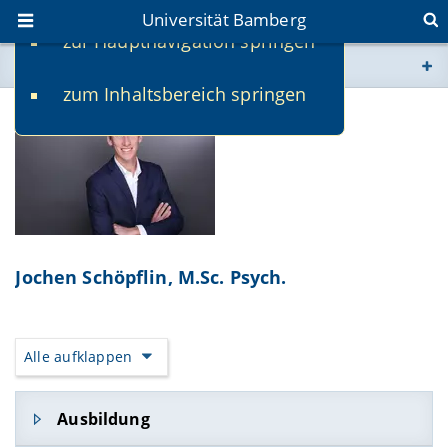
Universität Bamberg
zur Hauptnavigation springen
Sie befinden sich hier:
zum Inhaltsbereich springen
www.uni-bamberg.de
univis.uni-bamberg.de
fis.uni-bamberg.de
Jochen Schöpflin, M.Sc. Psych.
Alle aufklappen
Ausbildung