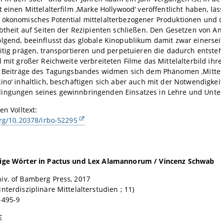
t einen Mittelalterfilm ‚Marke Hollywood‘ veröffentlicht haben, läs
 ökonomisches Potential mittelalterbezogener Produktionen und 
ebtheit auf Seiten der Rezipienten schließen. Den Gesetzen von 
lgend, beeinflusst das globale Kinopublikum damit zwar einerse
eitig prägen, transportieren und perpetuieren die dadurch entst
l mit großer Reichweite verbreiteten Filme das Mittelalterbild ih
21 Beiträge des Tagungsbandes widmen sich dem Phänomen ‚Mittel
ino‘ inhaltlich, beschäftigen sich aber auch mit der Notwendigkei
ingungen seines gewinnbringenden Einsatzes in Lehre und Unter
en Volltext:
org/10.20378/irbo-52295
ige Wörter in Pactus und Lex Alamannorum / Vincenz Schwab
iv. of Bamberg Press, 2017
nterdisziplinäre Mittelalterstudien ; 11)
-495-9
€