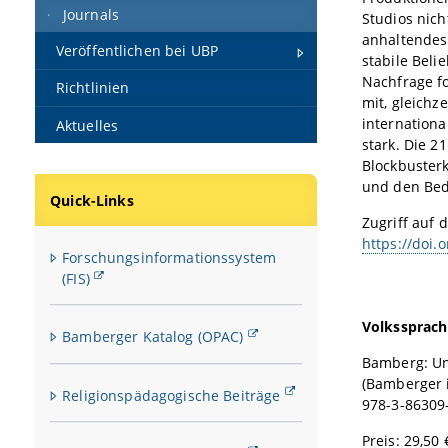
Journals
Studios nich
anhaltendes
Veröffentlichen bei UBP
stabile Beli
Nachfrage fo
Richtlinien
mit, gleichz
internationa
Aktuelles
stark. Die 
Blockbusterk
und den Bed
Quick-Links
Zugriff auf d
https://doi.
Forschungsinformationssystem
(FIS)
Volkssprach
Bamberger Katalog (OPAC)
Bamberg: Un
(Bamberger i
Religionspädagogische Beiträge
978-3-86309
Preis: 29,50 