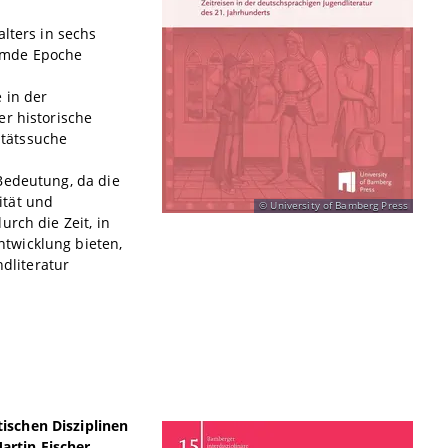
lters in sechs
remde Epoche
 in der
er historische
itätssuche
Bedeutung, da die
ität und
University of Bamberg Press
rch die Zeit, in
twicklung bieten,
ndliteratur
ischen Disziplinen
artin Fischer