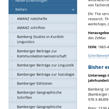
Neuerscheinungen
von fächerü
Reihen
EN: The seri
AMANZ notizhefte
research.
Th
workshops, c
AMANZ schriften
Herausgeben
Bamberg Studies in Kurdish
des ZeMas
Linguistics
ISSN:
1865-
Bamberger Beiträge zur
Schriftenrei
Kommunikationswissenschaft
Bamberger Beiträge zur Linguistik
Bisher 
Bamberger Beiträge zur Soziologie
Unterwegs in
Jahrhundert
Bamberger Editionen
Bamberg: Un
Bamberger Geographische
(Bamberger i
Schriften
978-3-86309
Bamberger Geographische
Preis: 23,00 