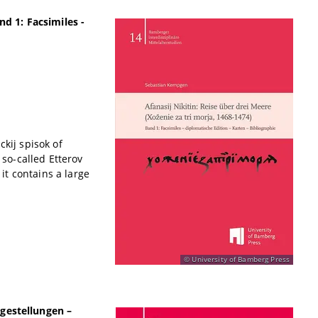
nd 1: Facsimiles -
kij spisok of
 so-called Etterov
 it contains a large
University of Bamberg Press
agestellungen –