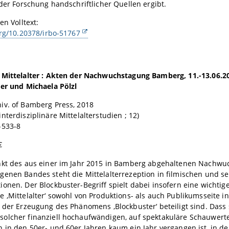
 der Forschung handschriftlicher Quellen ergibt.
en Volltext:
org/10.20378/irbo-51767
 Mittelalter : Akten der Nachwuchstagung Bamberg, 11.-13.06.20
er und Michaela Pölzl
iv. of Bamberg Press, 2018
nterdisziplinäre Mittelalterstudien ; 12)
-533-8
€
nkt des aus einer im Jahr 2015 in Bamberg abgehaltenen Nachw
enen Bandes steht die Mittelalterrezeption in filmischen und se
onen. Der Blockbuster-Begriff spielt dabei insofern eine wichtige 
 ‚Mittelalter‘ sowohl von Produktions- als auch Publikumsseite i
 der Erzeugung des Phänomens ‚Blockbuster‘ beteiligt sind. Dass
olcher finanziell hochaufwändigen, auf spektakuläre Schauwert
 in den 50er- und 60er Jahren kaum ein Jahr vergangen ist, in d