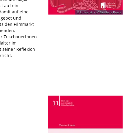
st auf ein
damit auf eine
University of Bamberg Press
Angebot und
its den Filmmarkt
ehenden,
rer ZuschauerInnen
alter im
t seiner Reflexion
richt.