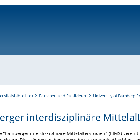
ni-bamberg.de
ersitätsbibliothek
Forschen und Publizieren
University of Bamberg P
rger interdisziplinäre Mittelal
e "Bamberger interdisziplinäre Mittelalterstudien" (BIMS) vereint
orschung. Dies können insbesondere herausragende Abschluss- od