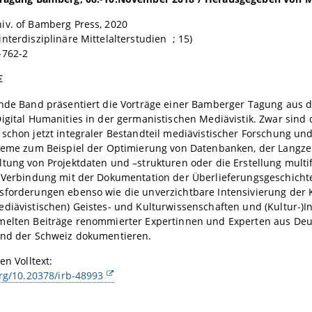
iv. of Bamberg Press, 2020
nterdisziplinäre Mittelalterstudien ; 15)
-762-2
€
ende Band präsentiert die Vorträge einer Bamberger Tagung aus 
igital Humanities in der germanistischen Mediävistik. Zwar sind
schon jetzt integraler Bestandteil mediävistischer Forschung un
bleme zum Beispiel der Optimierung von Datenbanken, der Langze
tung von Projektdaten und –strukturen oder die Erstellung multi
n Verbindung mit der Dokumentation der Überlieferungsgeschicht
sforderungen ebenso wie die unverzichtbare Intensivierung der 
diävistischen) Geistes- und Kulturwissenschaften und (Kultur-)In
melten Beiträge renommierter Expertinnen und Experten aus Deu
und der Schweiz dokumentieren.
en Volltext:
org/10.20378/irb-48993