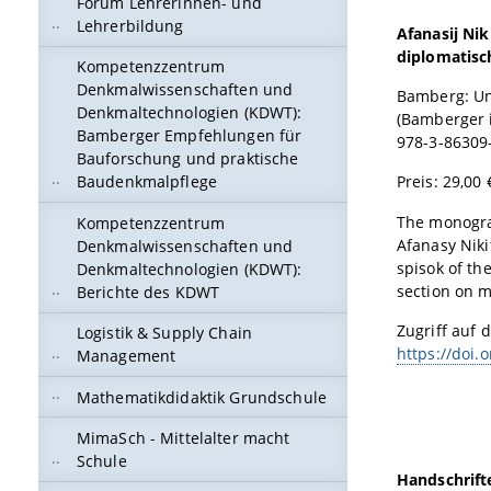
Forum Lehrerinnen- und
Lehrerbildung
Afanasij Nik
diplomatisch
Kompetenzzentrum
Denkmalwissenschaften und
Bamberg: Un
Denkmaltechnologien (KDWT):
(Bamberger i
Bamberger Empfehlungen für
978-3-86309
Bauforschung und praktische
Preis: 29,00 
Baudenkmalpflege
The monograp
Kompetenzzentrum
Afanasy Niki
Denkmalwissenschaften und
spisok of the
Denkmaltechnologien (KDWT):
section on m
Berichte des KDWT
Zugriff auf d
Logistik & Supply Chain
https://doi.
Management
Mathematikdidaktik Grundschule
MimaSch - Mittelalter macht
Schule
Handschrifte