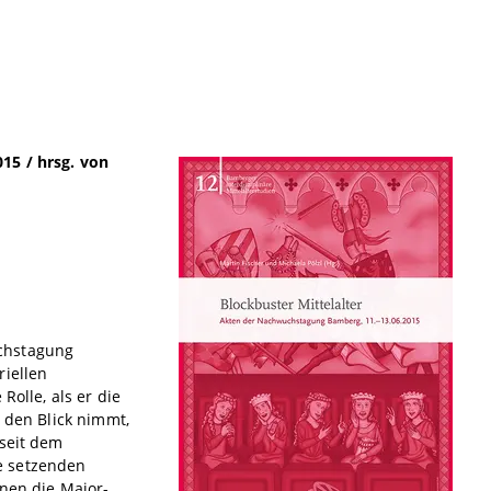
15 / hrsg. von
uchstagung
riellen
Rolle, als er die
n den Blick nimmt,
 seit dem
e setzenden
enen die Major-