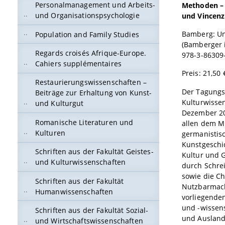
Personalmanagement und Arbeits-
Methoden – 
und Organisationspsychologie
und Vincenz
Bamberg: Un
Population and Family Studies
(Bamberger i
Regards croisés Afrique-Europe.
978-3-86309
Cahiers supplémentaires
Preis: 21,50 
Restaurierungswissenschaften –
Der Tagungs
Beiträge zur Erhaltung von Kunst-
Kulturwissen
und Kulturgut
Dezember 20
Romanische Literaturen und
allen dem Mi
Kulturen
germanistisc
Kunstgeschic
Schriften aus der Fakultät Geistes-
Kultur und G
und Kulturwissenschaften
durch Schre
sowie die C
Schriften aus der Fakultät
Nutzbarmach
Humanwissenschaften
vorliegende
und -wissen
Schriften aus der Fakultät Sozial-
und Ausland 
und Wirtschaftswissenschaften