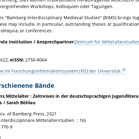
bergreifenden Workshops, Kolloquien oder Tagungen.
es "Bamberg Interdisciplinary Medieval Studies" (BIMS) brings tog
ese may include, in particular, outstanding theses or qualification 
olloquia, or conferences.
de Institution / Ansprechpartner:
Zentrum für Mittelalterstudie
4622,
eISSN:
2750-8064
he im Forschungsinformationssystem (FIS) der Universität
erschienene Bände
s Mittelalter : Zeitreisen in der deutschsprachigen Jugendlitera
s / Sarah Böhlau
iv. of Bamberg Press, 2021
nterdisziplinäre Mittelalterstudien ; 16)
-776-9
€