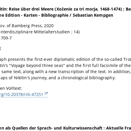
itin: Reise über drei Meere (Xoženie za tri morja, 1468-1474) ; Ba
e Edition - Karten - Bibliographie / Sebastian Kempgen
iv. of Bamberg Press, 2020
nterdisziplinäre Mittelalterstudien ; 14)
-709-7
€
h presents the first-ever diplomatic edition of the so-called Troic
tin's "Voyage beyond three seas" and the first full facsimile of the
 same text, along with a new transcription of the text. In addition,
aps of Nikitin's journey, and a chronological bibliography.
en Volltext:
org/10.20378/irb-47251
n als Quellen der Sprach- und Kulturwissenschaft : Aktuelle Fr