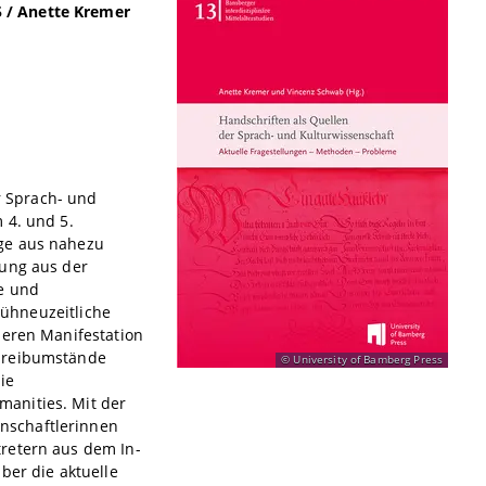
 / Anette Kremer
 Sprach- und
 4. und 5.
äge aus nahezu
hung aus der
te und
frühneuzeitliche
deren Manifestation
chreibumstände
University of Bamberg Press
ie
anities. Mit der
nschaftlerinnen
retern aus dem In-
ber die aktuelle