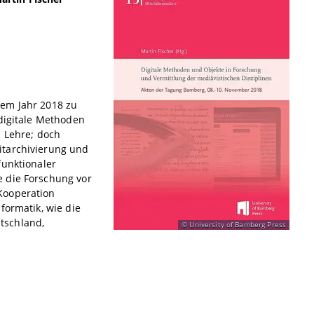
dem Jahr 2018 zu
 digitale Methoden
d Lehre; doch
itarchivierung und
funktionaler
e die Forschung vor
Kooperation
formatik, wie die
tschland,
University of Bamberg Press