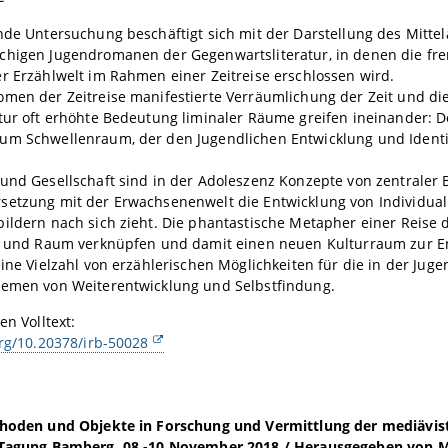
nde Untersuchung beschäftigt sich mit der Darstellung des Mittela
chigen Jugendromanen der Gegenwartsliteratur, in denen die f
r Erzählwelt im Rahmen einer Zeitreise erschlossen wird.
men der Zeitreise manifestierte Verräumlichung der Zeit und die
tur oft erhöhte Bedeutung liminaler Räume greifen ineinander: D
um Schwellenraum, der den Jugendlichen Entwicklung und Ident
und Gesellschaft sind in der Adoleszenz Konzepte von zentraler 
setzung mit der Erwachsenenwelt die Entwicklung von Individual
ildern nach sich zieht. Die phantastische Metapher einer Reise du
it und Raum verknüpfen und damit einen neuen Kulturraum zur En
eine Vielzahl von erzählerischen Möglichkeiten für die in der Juge
hemen von Weiterentwicklung und Selbstfindung.
en Volltext:
org/10.20378/irb-50028
thoden und Objekte in Forschung und Vermittlung der mediävist
 Tagung Bamberg, 08.-10.November 2018 / Herausgegeben von M