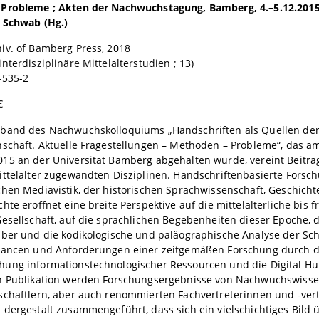
Probleme ; Akten der Nachwuchstagung, Bamberg, 4.–5.12.2015
 Schwab (Hg.)
iv. of Bamberg Press, 2018
nterdisziplinäre Mittelalterstudien ; 13)
-535-2
€
band des Nachwuchskolloquiums „Handschriften als Quellen der
schaft. Aktuelle Fragestellungen – Methoden – Probleme“, das am
15 an der Universität Bamberg abgehalten wurde, vereint Beitr
ttelalter zugewandten Disziplinen. Handschriftenbasierte Forsc
hen Mediävistik, der historischen Sprachwissenschaft, Geschich
hte eröffnet eine breite Perspektive auf die mittelalterliche bis 
esellschaft, auf die sprachlichen Begebenheiten dieser Epoche, 
iber und die kodikologische und paläographische Analyse der S
hancen und Anforderungen einer zeitgemäßen Forschung durch d
ung informationstechnologischer Ressourcen und die Digital Hum
n Publikation werden Forschungsergebnisse von Nachwuchswisse
schaftlern, aber auch renommierten Fachvertreterinnen und -vert
dergestalt zusammengeführt, dass sich ein vielschichtiges Bild ü