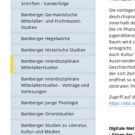
Schriften - Sonderfolge
Die vorliege
Bamberger Germanistische
deutschspra
Mittelalter- und Frühneuzeit-
innerhalb de
Studien
Die im Phäno
Jugendlitera
Bamberger Hegelwoche
Raum wird z
ermöglicht.
Bamberger Historische Studien
Auch Kultur 
Auseinander
Bamberger interdisziplinäre
Geschlechtsb
Mittelalterstudien
der sich Ze
Bamberger interdisziplinäre
eröffnet so 
Mittelalterstudien - Vorträge und
zentralen T
Vorlesungen
Zugriff auf d
Bamberger Junge Theologie
https://doi.
Bamberger Orientstudien
Bamberger Studien zu Literatur,
Digitale Me
Kultur und Medien
: Akten der