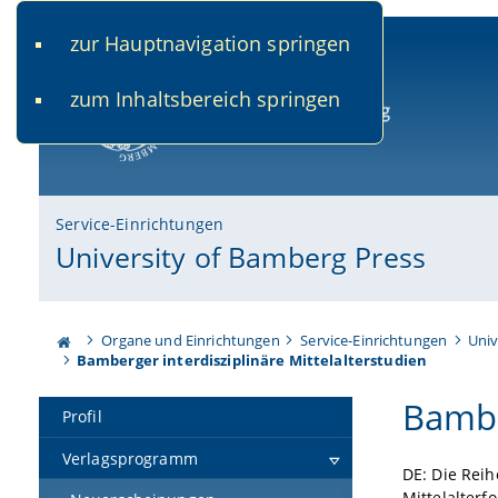
zur Hauptnavigation springen
www.uni-bamberg.de
univis.uni-bamberg.de
fis.u
zum Inhaltsbereich springen
Universität Bamberg
Service-Einrichtungen
University of Bamberg Press
Organe und Einrichtungen
Service-Einrichtungen
Univ
Bamberger interdisziplinäre Mittelalterstudien
Bambe
Profil
Verlagsprogramm
DE: Die Reih
Mittelalterf