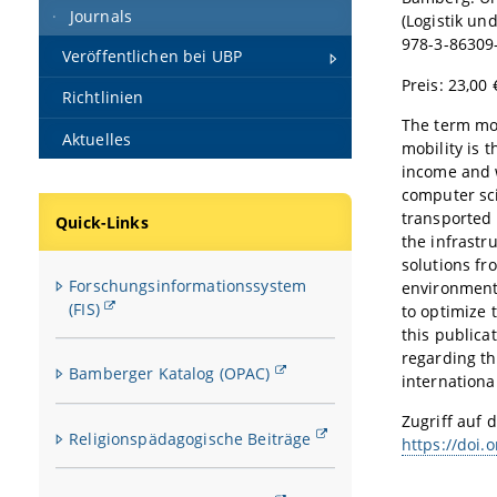
Journals
(Logistik u
978-3-86309
Veröffentlichen bei UBP
Preis: 23,00 
Richtlinien
The term mob
Aktuelles
mobility is t
income and w
computer sci
transported 
Quick-Links
the infrastru
solutions fr
Forschungsinformationssystem
environmenta
(FIS)
to optimize 
this publica
regarding th
Bamberger Katalog (OPAC)
internationa
Zugriff auf d
Religionspädagogische Beiträge
https://doi.