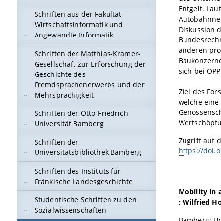
Entgelt. Lau
Schriften aus der Fakultät
Autobahnnetz
Wirtschaftsinformatik und
Diskussion d
Angewandte Informatik
Bundesrechn
anderen pro
Schriften der Matthias-Kramer-
Baukonzerne
Gesellschaft zur Erforschung der
sich bei ÖPP
Geschichte des
Fremdsprachenerwerbs und der
Ziel des For
Mehrsprachigkeit
welche eine 
Genossenscha
Schriften der Otto-Friedrich-
Wertschöpfu
Universität Bamberg
Zugriff auf d
Schriften der
https://doi.
Universitätsbibliothek Bamberg
Schriften des Instituts für
Fränkische Landesgeschichte
Mobility in 
Studentische Schriften zu den
; Wilfried 
Sozialwissenschaften
Bamberg: Un