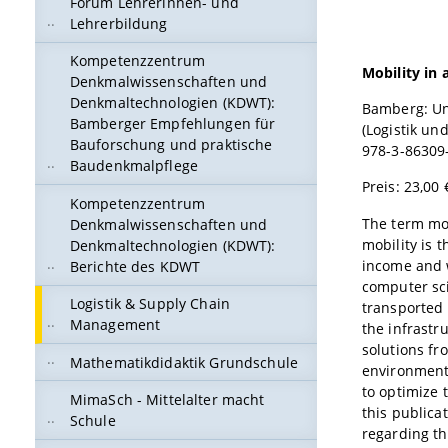
Forum Lehrerinnen- und
Lehrerbildung
Kompetenzzentrum
Mobility in 
Denkmalwissenschaften und
Denkmaltechnologien (KDWT):
Bamberg: Un
Bamberger Empfehlungen für
(Logistik u
Bauforschung und praktische
978-3-86309
Baudenkmalpflege
Preis: 23,00 
Kompetenzzentrum
The term mob
Denkmalwissenschaften und
mobility is t
Denkmaltechnologien (KDWT):
income and w
Berichte des KDWT
computer sci
Logistik & Supply Chain
transported 
Management
the infrastru
solutions fr
Mathematikdidaktik Grundschule
environmenta
to optimize 
MimaSch - Mittelalter macht
this publica
Schule
regarding th