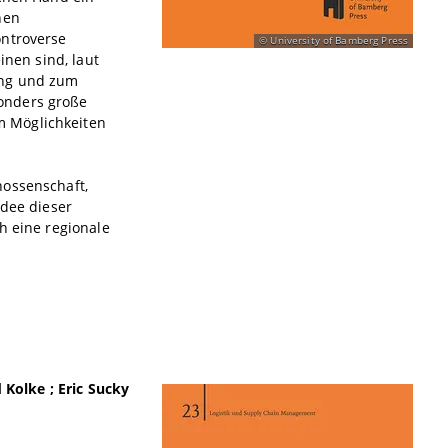
hen
ontroverse
University of Bamberg Press
inen sind, laut
ung und zum
onders große
m Möglichkeiten
nossenschaft,
idee dieser
h eine regionale
 Kolke ; Eric Sucky