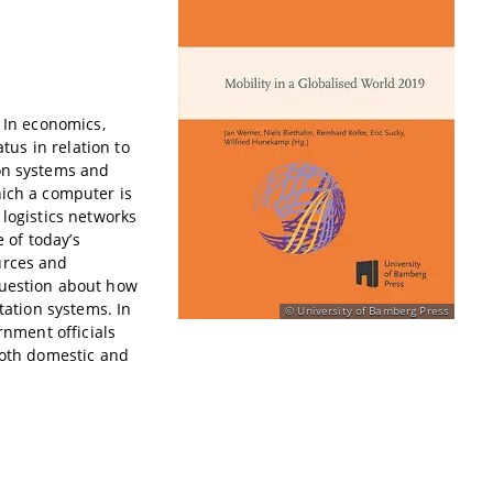
 In economics,
tus in relation to
ion systems and
hich a computer is
 logistics networks
e of today’s
urces and
question about how
tation systems. In
University of Bamberg Press
rnment officials
both domestic and