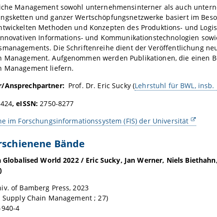
eiche Management sowohl unternehmensinterner als auch unter
ngsketten und ganzer Wertschöpfungsnetzwerke basiert im Beso
ntwickelten Methoden und Konzepten des Produktions- und Logi
 innovativen Informations- und Kommunikationstechnologien sowi
smanagements. Die Schriftenreihe dient der Veröffentlichung ne
n Management. Aufgenommen werden Publikationen, die einen Beit
n Management liefern.
r/Ansprechpartner:
Prof. Dr. Eric Sucky (
Lehrstuhl für BWL, insb.
2424
, eISSN:
2750-8277
he im Forschungsinformationssystem (FIS) der Universität
erschienene Bände
a Globalised World 2022 / Eric Sucky, Jan Werner, Niels Biethahn
)
iv. of Bamberg Press, 2023
nd Supply Chain Management ; 27)
-940-4