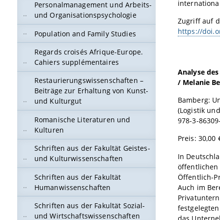
internationa
Personalmanagement und Arbeits-
und Organisationspsychologie
Zugriff auf d
https://doi.
Population and Family Studies
Regards croisés Afrique-Europe.
Cahiers supplémentaires
Analyse des
Restaurierungswissenschaften –
/ Melanie B
Beiträge zur Erhaltung von Kunst-
Bamberg: Un
und Kulturgut
(Logistik u
Romanische Literaturen und
978-3-86309
Kulturen
Preis: 30,00 
Schriften aus der Fakultät Geistes-
In Deutschl
und Kulturwissenschaften
öffentliche
Schriften aus der Fakultät
Öffentlich-P
Humanwissenschaften
Auch im Bere
Privatunter
Schriften aus der Fakultät Sozial-
festgelegten
und Wirtschaftswissenschaften
das Unterneh