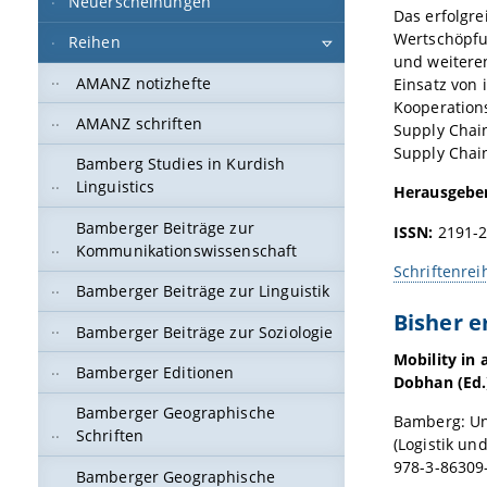
Neuerscheinungen
Das erfolgr
Wertschöpfu
Reihen
und weitere
AMANZ notizhefte
Einsatz von
Kooperation
AMANZ schriften
Supply Chai
Supply Chai
Bamberg Studies in Kurdish
Linguistics
Herausgebe
Bamberger Beiträge zur
ISSN:
2191-
Kommunikationswissenschaft
Schriftenrei
Bamberger Beiträge zur Linguistik
Bisher 
Bamberger Beiträge zur Soziologie
Mobility in 
Bamberger Editionen
Dobhan (Ed.
Bamberger Geographische
Bamberg: Un
Schriften
(Logistik u
978-3-86309
Bamberger Geographische