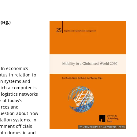
 (Hg.)
 In economics,
tus in relation to
ion systems and
hich a computer is
 logistics networks
e of today’s
urces and
question about how
tation systems. In
rnment officials
University of Bamberg Press
both domestic and