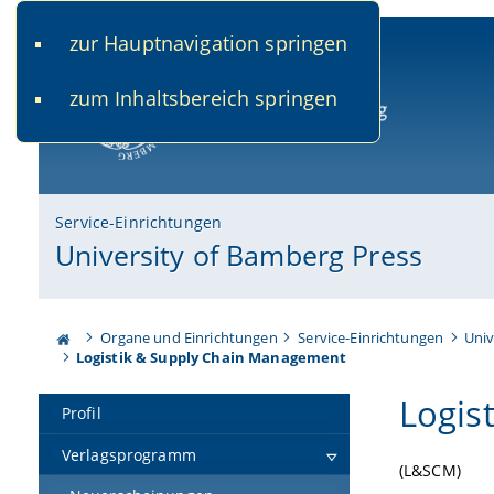
zur Hauptnavigation springen
www.uni-bamberg.de
univis.uni-bamberg.de
fis.u
zum Inhaltsbereich springen
Universität Bamberg
Service-Einrichtungen
University of Bamberg Press
Organe und Einrichtungen
Service-Einrichtungen
Univ
Logistik & Supply Chain Management
Logis
Profil
Verlagsprogramm
(L&SCM)