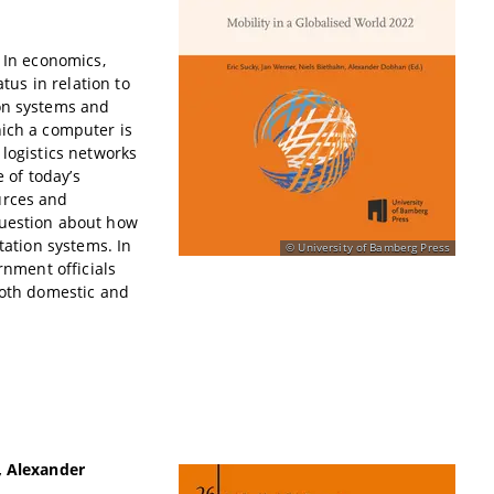
 In economics,
tus in relation to
ion systems and
hich a computer is
 logistics networks
e of today’s
urces and
question about how
tation systems. In
University of Bamberg Press
rnment officials
both domestic and
, Alexander