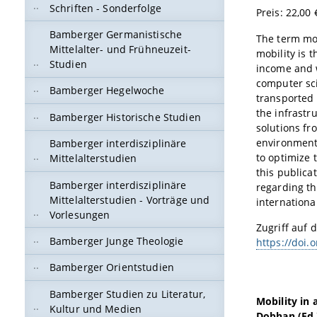
Schriften - Sonderfolge
Preis: 22,00 
Bamberger Germanistische
The term mob
Mittelalter- und Frühneuzeit-
mobility is t
Studien
income and w
computer sci
Bamberger Hegelwoche
transported 
the infrastru
Bamberger Historische Studien
solutions fr
environmenta
Bamberger interdisziplinäre
to optimize 
Mittelalterstudien
this publica
Bamberger interdisziplinäre
regarding th
Mittelalterstudien - Vorträge und
internationa
Vorlesungen
Zugriff auf d
Bamberger Junge Theologie
https://doi.
Bamberger Orientstudien
Bamberger Studien zu Literatur,
Mobility in 
Kultur und Medien
Dobhan (Ed.