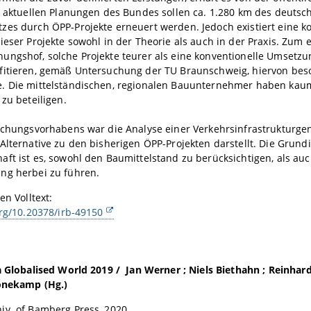
t aktuellen Planungen des Bundes sollen ca. 1.280 km des deutsc
es durch ÖPP-Projekte erneuert werden. Jedoch existiert eine k
ieser Projekte sowohl in der Theorie als auch in der Praxis. Zum e
ungshof, solche Projekte teurer als eine konventionelle Umsetz
fitieren, gemäß Untersuchung der TU Braunschweig, hiervon bes
. Die mittelständischen, regionalen Bauunternehmer haben kau
 zu beteiligen.
schungsvorhabens war die Analyse einer Verkehrsinfrastrukturge
Alternative zu den bisherigen ÖPP-Projekten darstellt. Die Grund
ft ist es, sowohl den Baumittelstand zu berücksichtigen, als auc
ng herbei zu führen.
en Volltext:
org/10.20378/irb-49150
a Globalised World 2019 / Jan Werner ; Niels Biethahn ; Reinhard
Honekamp (Hg.)
iv. of Bamberg Press, 2020