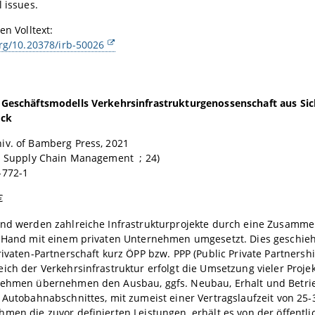
l issues.
en Volltext:
org/10.20378/irb-50026
 Geschäftsmodells Verkehrsinfrastrukturgenossenschaft aus Sic
eck
iv. of Bamberg Press, 2021
nd Supply Chain Management ; 24)
-772-1
€
and werden zahlreiche Infrastrukturprojekte durch eine Zusamme
n Hand mit einem privaten Unternehmen umgesetzt. Dies geschie
rivaten-Partnerschaft kurz ÖPP bzw. PPP (Public Private Partnershi
ich der Verkehrsinfrastruktur erfolgt die Umsetzung vieler Projek
nehmen übernehmen den Ausbau, ggfs. Neubau, Erhalt und Betrieb
 Autobahnabschnittes, mit zumeist einer Vertragslaufzeit von 25-3
men die zuvor definierten Leistungen, erhält es von der öffentl