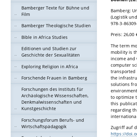
Bamberger Texte für Bühne und
Bamberg: Un
Film
(Logistik u
978-3-86309
Bamberger Theologische Studien
Preis: 26,00 
Bible in Africa Studies
The term mob
Editionen und Studien zur
mobility is t
Geschichte der Sexualitäten
income and w
computer sci
Exploring Religion in Africa
transported 
the infrastru
Forschende Frauen in Bamberg
solutions fr
Forschungen des Instituts für
environmenta
Archäologische Wissenschaften,
to optimize 
Denkmalwissenschaften und
this publica
Kunstgeschichte
regarding th
internationa
Forschungsforum Berufs- und
Wirtschaftspädagogik
Zugriff auf d
https://doi.