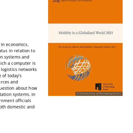
 In economics,
tus in relation to
ion systems and
hich a computer is
 logistics networks
e of today’s
urces and
question about how
tation systems. In
University of Bamberg Press
rnment officials
both domestic and