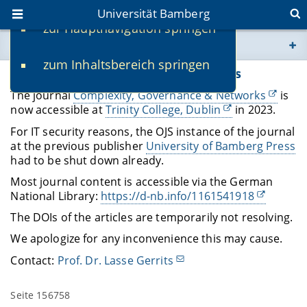
Universität Bamberg
zur Hauptnavigation springen
Sie befinden sich hier:
zum Inhaltsbereich springen
www.uni-bamberg.de
Complexity, Governance & Networks
The journal
Complexity, Governance & Networks
is
univis.uni-bamberg.de
now accessible at
Trinity College, Dublin
in 2023.
For IT security reasons, the OJS instance of the journal
fis.uni-bamberg.de
at the previous publisher
University of Bamberg Press
had to be shut down already.
Most journal content is accessible via the German
National Library:
https://d-nb.info/1161541918
The DOIs of the articles are temporarily not resolving.
We apologize for any inconvenience this may cause.
Contact:
Prof. Dr. Lasse Gerrits
Seite 156758