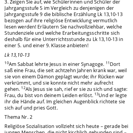
3. Zeigen Sie auf, wie Schülerinnen und Schüler der
Jahrgangsstufe 5 im Vergleich zu denjenigen der
Jahrgangsstufe 9 die biblische Erzählung Lk 13,10-13
bezogen auf ihre religiöse Entwicklung vermutlich
lesen werden! Erläutern Sie nachvollziehbar, welche
Stundenziele und welche Erarbeitungsschritte sich
deshalb für eine Unterrichtsstunde zu Lk 13,10-13 in
einer 5. und einer 9. Klasse anbieten!
Lk 13,10-13
10
11
Am Sabbat lehrte Jesus in einer Synagoge.
Dort
saß eine Frau, die seit achtzehn Jahren krank war, weil
sie von einem Dämon geplagt wurde; ihr Rücken war
verkrümmt, und sie konnte nicht mehr aufrecht
12
gehen.
Als Jesus sie sah, rief er sie zu sich und sagte:
13
Frau, du bist von deinem Leiden erlöst.
Und er legte
ihr die Hände auf. Im gleichen Augenblick richtete sie
sich auf und pries Gott.
Thema Nr. 2
Religiöse Sozialisation vollzieht sich heute – gerade bei
jungen Menschen, die nicht kirchlich gebunden sind –