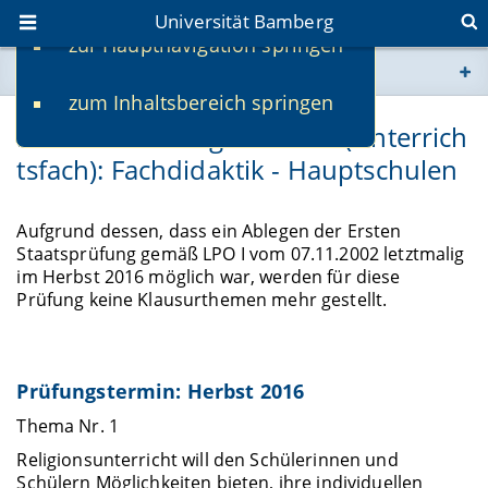
Universität Bamberg
zur Hauptnavigation springen
Sie befinden sich hier:
zum Inhaltsbereich springen
www.uni-bamberg.de
Katholische Religionslehre (Unterrich
tsfach): Fachdidaktik - Hauptschulen
univis.uni-bamberg.de
fis.uni-bamberg.de
Aufgrund dessen, dass ein Ablegen der Ersten
Staatsprüfung gemäß LPO I vom 07.11.2002 letztmalig
im Herbst 2016 möglich war, werden für diese
Prüfung keine Klausurthemen mehr gestellt.
Prüfungstermin: Herbst 2016
Thema Nr. 1
Religionsunterricht will den Schülerinnen und
Schülern Möglichkeiten bieten, ihre individuellen