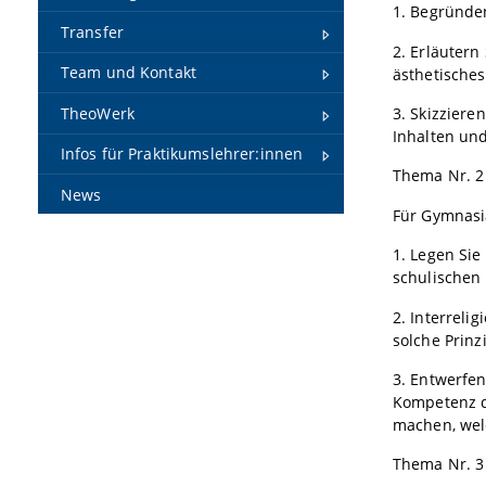
1. Begründen
Transfer
2. Erläutern
Team und Kontakt
ästhetisches
TheoWerk
3. Skizziere
Inhalten und
Infos für Praktikumslehrer:innen
Thema Nr. 2
News
Für Gymnasi
1. Legen Sie
schulischen 
2. Interreli
solche Prinz
3. Entwerfen
Kompetenz de
machen, wel
Thema Nr. 3