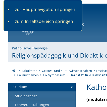
zur Hauptnavigation springen
www.uni-bamberg.de
univis.uni-bamberg.de
fis.u
zum Inhaltsbereich springen
Universität Bamberg
Katholische Theologie
Religionspädagogik und Didaktik d
Fakultäten
Geistes- und Kulturwissenschaften
Institu
Klausurthemen
LA Gymnasium
Herbst 2016 - Herbst 201
Kathol
Studium
Studiengänge
(modulari
Lehrveranstaltungen