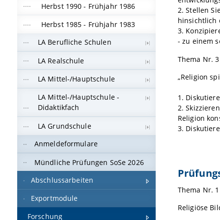
Herbst 1990 - Frühjahr 1986
2. Stellen S
hinsichtlich
Herbst 1985 - Frühjahr 1983
3. Konzipier
- zu einem s
LA Berufliche Schulen
Thema Nr. 3
LA Realschule
„Religion sp
LA Mittel-/Hauptschule
LA Mittel-/Hauptschule -
1. Diskutier
Didaktikfach
2. Skizziere
Religion kon
LA Grundschule
3. Diskutier
Anmeldeformulare
Mündliche Prüfungen SoSe 2026
Prüfungs
Abschlussarbeiten
Thema Nr. 1
Exportmodule
Religiöse Bi
Forschung