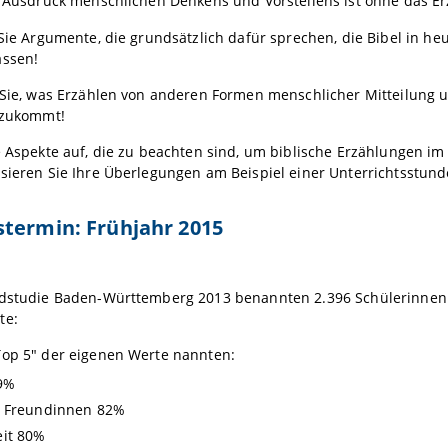
s Ausdruck menschlichen Denkens und Vorstellens ist ohne das Erz
 Sie Argumente, die grundsätzlich dafür sprechen, die Bibel in h
assen!
n Sie, was Erzählen von anderen Formen menschlicher Mitteilung
t zukommt!
e Aspekte auf, die zu beachten sind, um biblische Erzählungen 
sieren Sie Ihre Überlegungen am Beispiel einer Unterrichtsstunde
termin: Frühjahr 2015
ndstudie Baden-Württemberg 2013 benannten 2.396 Schülerinnen u
te:
Top 5" der eigenen Werte nannten:
89%
/ Freundinnen 82%
it 80%