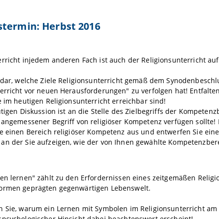
stermin: Herbst 2016
rricht injedem anderen Fach ist auch der Religionsunterricht au
e dar, welche Ziele Religionsunterricht gemäß dem Synodenbesch
erricht vor neuen Herausforderungen" zu verfolgen hat! Entfalten 
e im heutigen Religionsunterricht erreichbar sind!
utigen Diskussion ist an die Stelle des Zielbegriffs der Kompetenzbe
 angemessener Begriff von religiöser Kompetenz verfügen sollte! E
ie einen Bereich religiöser Kompetenz aus und entwerfen Sie ei
an der Sie aufzeigen, wie der von Ihnen gewählte Kompetenzber
en lernen" zählt zu den Erfordernissen eines zeitgemäßen Religion
ormen geprägten gegenwärtigen Lebenswelt.
 Sie, warum ein Lernen mit Symbolen im Religionsunterricht am 
spsychologischer Hinsicht dabei beachtenswert erscheint!