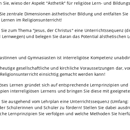
 Sie, wieso der Aspekt "Ästhetik" für religiöse Lern- und Bildung
 Sie zentrale Dimensionen ästhetischer Bildung und entfalten Sie
 Lernen im Religionsunterricht!
n Sie zum Thema "Jesus, der Christus" eine Unterrichtssequenz (d
 Lernwegen) und belegen Sie daran das Potential älsthetischen 
astinnen und Gymnasiasten ist interreligiöse Kompetenz unabdi
 heutige gesellschaftliche und kirchliche Voraussetzungen dar, v
Religionsunterricht einsichtig gemacht werden kann!
giöses Lernen gründet sich auf entsprechende Lernprinzipien un
ipien interreligiösen Lernens und bringen Sie diese mit geeigne
 Sie ausgehend vom Lehrplan eine Unterrichtssequenz (Umfang: ca.
r Schülerinnen und Schüler zu fördern! Stellen Sie dabei ausdr
che Lernprinzipien Sie verfolgen und welche Methoden Sie hierf