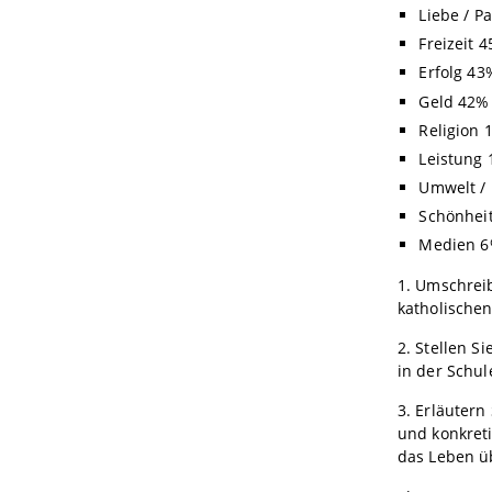
Liebe / P
Freizeit 
Erfolg 43
Geld 42%
Religion 
Leistung
Umwelt /
Schönhei
Medien 
1. Umschrei
katholischen
2. Stellen S
in der Schule
3. Erläutern
und konkret
das Leben ü