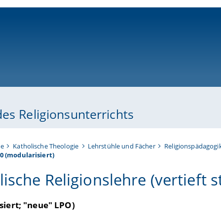
ni-bamberg.de
es Religionsunterrichts
te
Katholische Theologie
Lehrstühle und Fächer
Religionspädagogik
0 (modularisiert)
ische Religionslehre (vertieft s
siert; "neue" LPO)