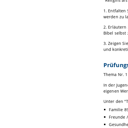
"Religins al
1. Entfalten
werden zu l
2. Erläuter
Bibel selbs
3. Zeigen Si
und konkreti
Prüfungs
Thema Nr. 1
In der Juge
eigenen Wer
Unter den "
Familie 
Freunde 
Gesundhe