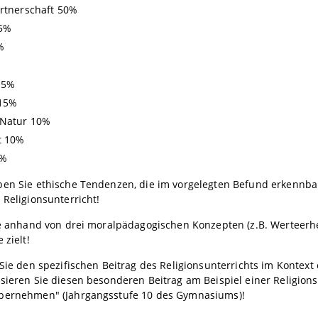
artnerschaft 50%
45%
%
15%
 15%
 Natur 10%
t 10%
6%
ben Sie ethische Tendenzen, die im vorgelegten Befund erkennba
 Religionsunterricht!
ie anhand von drei moralpädagogischen Konzepten (z.B. Werteerhe
 zielt!
 Sie den spezifischen Beitrag des Religionsunterrichts im Konte
isieren Sie diesen besonderen Beitrag am Beispiel einer Religio
bernehmen" (Jahrgangsstufe 10 des Gymnasiums)!