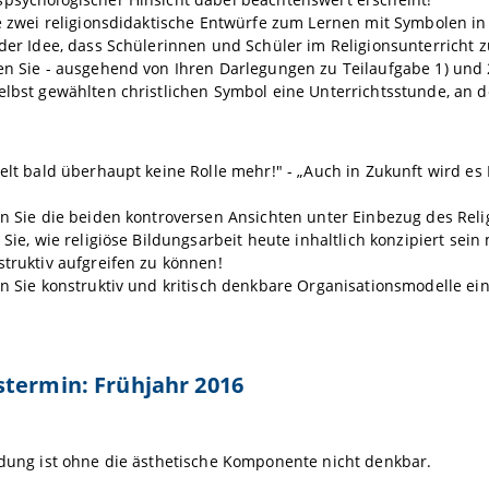
ie zwei religionsdidaktische Entwürfe zum Lernen mit Symbolen 
 der Idee, dass Schülerinnen und Schüler im Religionsunterricht 
en Sie - ausgehend von Ihren Darlegungen zu Teilaufgabe 1) und 
elbst gewählten christlichen Symbol eine Unterrichtsstunde, an d
ielt bald überhaupt keine Rolle mehr!" - „Auch in Zukunft wird es
en Sie die beiden kontroversen Ansichten unter Einbezug des Relig
n Sie, wie religiöse Bildungsarbeit heute inhaltlich konzipiert sei
struktiv aufgreifen zu können!
en Sie konstruktiv und kritisch denkbare Organisationsmodelle ein
termin: Frühjahr 2016
ldung ist ohne die ästhetische Komponente nicht denkbar.