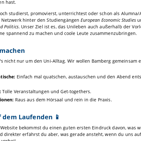
en hast.
och studierst, promovierst, unterrichtest oder schon als Alumna/
s Netzwerk hinter den Studiengängen
European Economic Studies
u
 Politics
. Unser Ziel ist es, das Unileben auch außerhalb der Vo
me spannend zu machen und coole Leute zusammenzubringen.
 machen
's nicht nur um den Uni-Alltag. Wir wollen Bamberg gemeinsam e
tische:
Einfach mal quatschen, austauschen und den Abend ents
:
Tolle Veranstaltungen und Get-togethers.
ionen:
Raus aus dem Hörsaal und rein in die Praxis.
f dem Laufenden 📱
r Website bekommst du einen guten ersten Eindruck davon, was wi
d direkter erfährst du aber, was gerade ansteht, wenn du uns au
 vorbei!