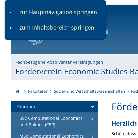
zur Hauptnavigation springen
www.uni-bamberg.de
univis.uni-bamberg.de
fis.u
zum Inhaltsbereich springen
Universität Bamberg
Fachbezogene Absolventenvereinigungen
Förderverein Economic Studies B
Fakultäten
Sozial- und Wirtschaftswissenschaften
Fäc
Förde
Studium
BSc Computational Economics
Herzlich
and Politics (CEP)
Schön, dass
MSc Computational Economics