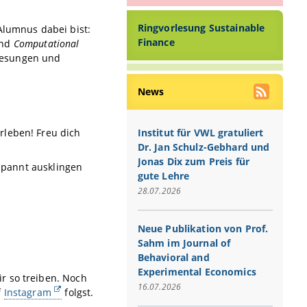
Ringvorlesung Sustainable
Alumnus dabei bist:
Finance
nd
Computational
rlesungen und
News
Institut für VWL gratuliert
rleben! Freu dich
Dr. Jan Schulz-Gebhard und
Jonas Dix zum Preis für
pannt ausklingen
gute Lehre
28.07.2026
Neue Publikation von Prof.
Sahm im Journal of
Behavioral and
Experimental Economics
r so treiben. Noch
16.07.2026
f
Instagram
folgst.