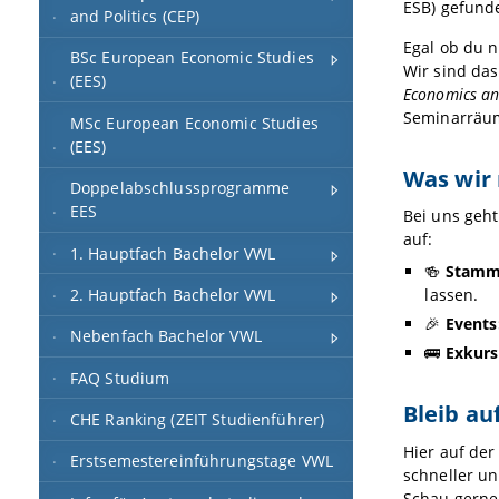
ESB) gefund
and Politics (CEP)
Egal ob du n
BSc European Economic Studies
Wir sind da
(EES)
Economics and
Seminarräu
MSc European Economic Studies
(EES)
Was wir
Doppelabschlussprogramme
EES
Bei uns geht
auf:
1. Hauptfach Bachelor VWL
🍻
Stamm
2. Hauptfach Bachelor VWL
lassen.
🎉
Events
Nebenfach Bachelor VWL
🚌
Exkurs
FAQ Studium
Bleib au
CHE Ranking (ZEIT Studienführer)
Hier auf de
Erstsemestereinführungstage VWL
schneller un
Schau gerne