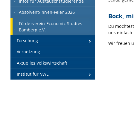
Infos für Austauschstudierende
Absolvent/innen-Feier 2026
Bock, m
Förderverein Economic Studies
Du möchtest
Bamberg e.V.
uns einfach
Forschung
Wir freuen u
Vernetzung
Aktuelles Volkswirtschaft
Institut für VWL