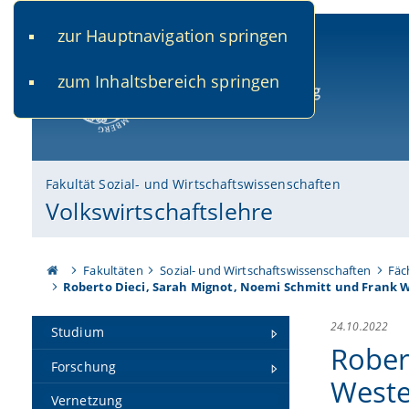
zur Hauptnavigation springen
www.uni-bamberg.de
univis.uni-bamberg.de
fis.u
zum Inhaltsbereich springen
Universität Bamberg
Fakultät Sozial- und Wirtschaftswissenschaften
Volkswirtschaftslehre
Fakultäten
Sozial- und Wirtschaftswissenschaften
Fäc
Roberto Dieci, Sarah Mignot, Noemi Schmitt und Frank 
24.10.2022
Studium
Rober
Forschung
Weste
Vernetzung