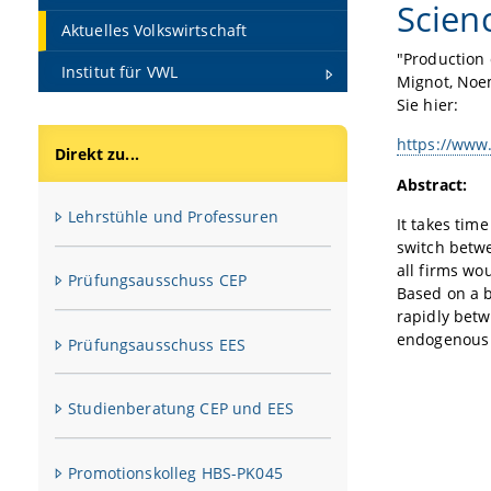
Scien
Aktuelles Volkswirtschaft
"Production 
Institut für VWL
Mignot, Noe
Sie hier:
https://www
Direkt zu...
Abstract:
Lehrstühle und Professuren
It takes tim
switch betwe
all firms wo
Prüfungsausschuss CEP
Based on a 
rapidly betw
endogenous 
Prüfungsausschuss EES
Studienberatung CEP und EES
Promotionskolleg HBS-PK045