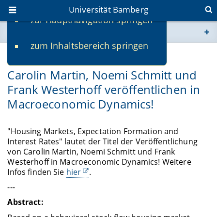
Universität Bamberg
zur Hauptnavigation springen
Sie befinden sich hier:
zum Inhaltsbereich springen
www.uni-bamberg.de
01.04.2022
Carolin Martin, Noemi Schmitt und
univis.uni-bamberg.de
Frank Westerhoff veröffentlichen in
Macroeconomic Dynamics!
fis.uni-bamberg.de
"Housing Markets, Expectation Formation and
Interest Rates" lautet der Titel der Veröffentlichung
von Carolin Martin, Noemi Schmitt und Frank
Westerhoff in Macroeconomic Dynamics! Weitere
Infos finden Sie
hier
.
---
Abstract: