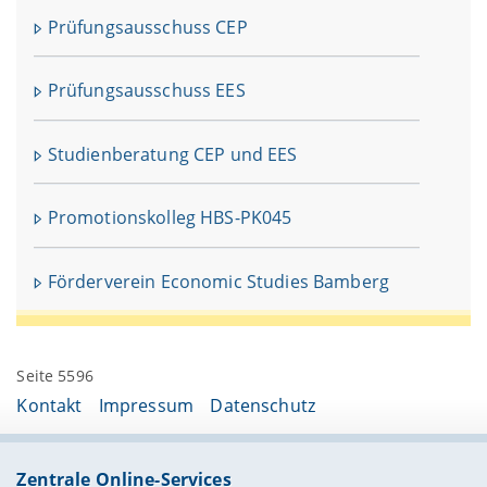
In
fü
Prüfungsausschuss CEP
V
Prüfungsausschuss EES
Studienberatung CEP und EES
Promotionskolleg HBS-PK045
Förderverein Economic Studies Bamberg
Seite 5596
Kontakt
Impressum
Datenschutz
Zentrale Online-Services