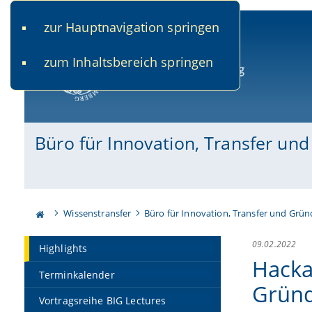
zur Hauptnavigation springen
www.uni-bamberg.de
univis.uni-bamberg.de
fis.u
zum Inhaltsbereich springen
Universität Bamberg
Büro für Innovation, Transfer un
Wissenstransfer
Büro für Innovation, Transfer und Grü
09.02.2022
Highlights
Hacka
Terminkalender
Gründ
Vortragsreihe BIG Lectures