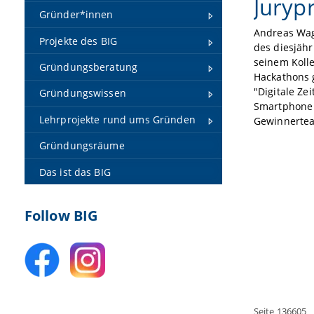
Juryp
Gründer*innen
Andreas Wag
Projekte des BIG
des diesjähr
seinem Koll
Gründungsberatung
Hackathons g
"Digitale Ze
Gründungswissen
Smartphone 
Lehrprojekte rund ums Gründen
Gewinnertea
Gründungsräume
Das ist das BIG
Follow BIG
Seite 136605