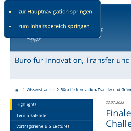
zur Hauptnavigation springen
www.uni-bamberg.de
univis.uni-bamberg.de
fis.u
zum Inhaltsbereich springen
Universität Bamberg
Büro für Innovation, Transfer un
Wissenstransfer
Büro für Innovation, Transfer und Grü
22.07.2022
Highlights
Final
Terminkalender
Chall
Vortragsreihe BIG Lectures