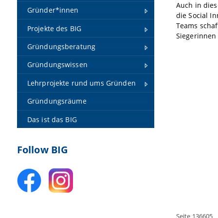
Auch in dies
Gründer*innen
die Social I
Teams schaff
Projekte des BIG
Siegerinnen
Gründungsberatung
Gründungswissen
Lehrprojekte rund ums Gründen
Gründungsräume
Das ist das BIG
Follow BIG
Seite 136605