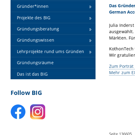
Das Gründer
Gründer*innen
German Acce
Projekte des BIG
Julia Inder
Gründungsberatung
ausgewählt. 
Märkten. Für
Gründungswissen
KothonTech 
Lehrprojekte rund ums Gründen
Wir gratulie
Gründungsräume
Zum Porträt
Mehr zum E
Das ist das BIG
Follow BIG
Seite 136605