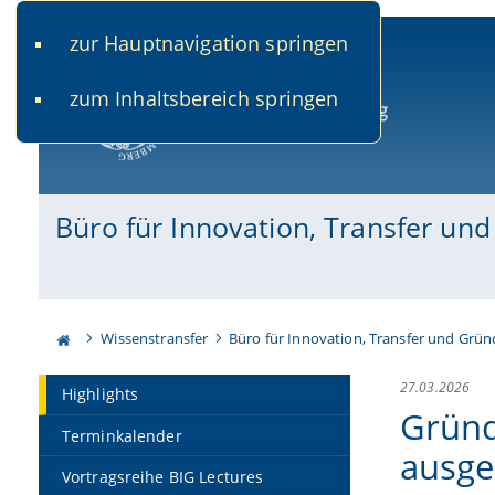
zur Hauptnavigation springen
www.uni-bamberg.de
univis.uni-bamberg.de
fis.u
zum Inhaltsbereich springen
Universität Bamberg
Büro für Innovation, Transfer un
Wissenstransfer
Büro für Innovation, Transfer und Grü
27.03.2026
Highlights
Gründ
Terminkalender
ausge
Vortragsreihe BIG Lectures