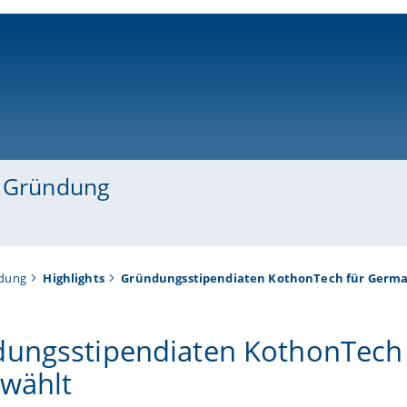
ni-bamberg.de
d Gründung
ndung
Highlights
Gründungsstipendiaten KothonTech für Germa
ungsstipendiaten KothonTech 
wählt