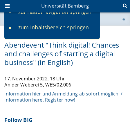
Universität Bamberg
zur Hauptnavigation springen
Sie befinden sich hier:
zum Inhaltsbereich springen
www.uni-bamberg.de
19.10.2022
Abendevent "Think digital! Chances
univis.uni-bamberg.de
and challenges of starting a digital
business" (in English)
fis.uni-bamberg.de
17. November 2022, 18 Uhr
An der Weberei 5, WE5/02.006
Information hier und Anmeldung ab sofort möglich! /
Information here. Register now!
Follow BIG