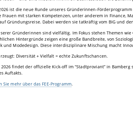
2026 ist die neue Runde unseres Gründerinnen-Förderprogram
te Frauen mit starken Kompetenzen, unter anderem in Finance, M
uf Gründungsreise. Dabei werden sie tatkräftig vom BIG und de
serer Gründerinnen sind vielfältig. Im Fokus stehen Themen wie G
hlichen Hintergründe zeigen eine große Bandbreite, von Soziologi
ik und Modedesign. Diese interdisziplinäre Mischung macht Innov
rzeugt: Diversität + Vielfalt = echte Zukunftschancen.
2026 findet der offizielle Kick-off im “Stadtproviant” in Bamber
es Auftakts.
en Sie mehr über das FEE-Programm
.