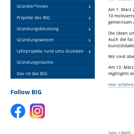
Gründer*innen
Am 1. März 
10 motivier
Projekte des BIG
gemeinsam a
Gründungsberatung
Die Ideen un
Auch die fac
Gründungswissen
Kunstdidakt
Lehrprojekte rund ums Gründen
Wir sind übe
Gründungsräume
Am 13. März 
Das ist das BIG
Highlights d
Hier erfahr
Follow BIG
Seite 136605