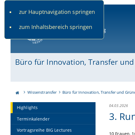
zur Hauptnavigation springen
www.uni-bamberg.de
univis.uni-bamberg.de
fis.u
zum Inhaltsbereich springen
Universität Bamberg
Büro für Innovation, Transfer un
Wissenstransfer
Büro für Innovation, Transfer und Grü
04.03.2026
Highlights
3. Ru
Terminkalender
Vortragsreihe BIG Lectures
10 Frauen, 1