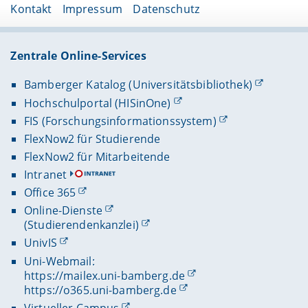
Kontakt
Impressum
Datenschutz
Zentrale Online-Services
Bamberger Katalog (Universitätsbibliothek)
Hochschulportal (HISinOne)
FIS (Forschungsinformationssystem)
FlexNow2 für Studierende
FlexNow2 für Mitarbeitende
Intranet
Office 365
Online-Dienste
(Studierendenkanzlei)
UnivIS
Uni-Webmail:
https://mailex.uni-bamberg.de
https://o365.uni-bamberg.de
Virtueller Campus