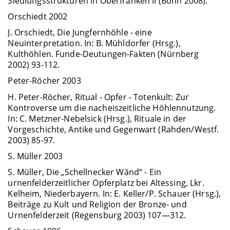
Siedlungsstrukturen in Oberfranken II (Bonn 2008).
Orschiedt 2002
J. Orschiedt, Die Jungfernhöhle - eine
Neuinterpretation. In: B. Mühldorfer (Hrsg.),
Kulthöhlen. Funde-Deutungen-Fakten (Nürnberg
2002) 93-112.
Peter-Röcher 2003
H. Peter-Röcher, Ritual - Opfer - Totenkult: Zur
Kontroverse um die nacheiszeitliche Höhlennutzung.
In: C. Metzner-Nebelsick (Hrsg.), Rituale in der
Vorgeschichte, Antike und Gegenwart (Rahden/Westf.
2003) 85-97.
S. Müller 2003
S. Müller, Die „Schellnecker Wänd“ - Ein
urnenfelderzeitlicher Opferplatz bei Altessing, Lkr.
Kelheim, Niederbayern. In: E. Keller/P. Schauer (Hrsg.),
Beiträge zu Kult und Religion der Bronze- und
Urnenfelderzeit (Regensburg 2003) 107—312.