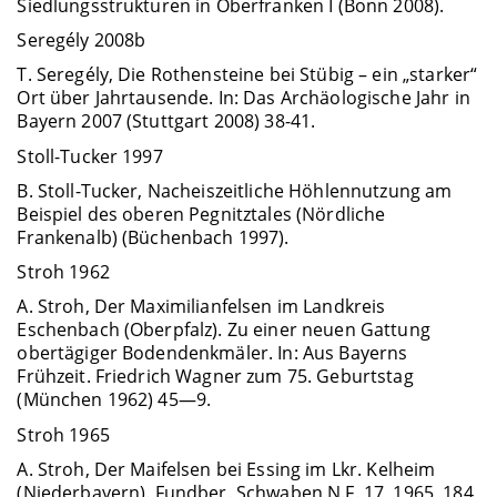
Siedlungsstrukturen in Oberfranken I (Bonn 2008).
Seregély 2008b
T. Seregély, Die Rothensteine bei Stübig – ein „starker“
Ort über Jahrtausende. In: Das Archäologische Jahr in
Bayern 2007 (Stuttgart 2008) 38-41.
Stoll-Tucker 1997
B. Stoll-Tucker, Nacheiszeitliche Höhlennutzung am
Beispiel des oberen Pegnitztales (Nördliche
Frankenalb) (Büchenbach 1997).
Stroh 1962
A. Stroh, Der Maximilianfelsen im Landkreis
Eschenbach (Oberpfalz). Zu einer neuen Gattung
obertägiger Bodendenkmäler. In: Aus Bayerns
Frühzeit. Friedrich Wagner zum 75. Geburtstag
(München 1962) 45—9.
Stroh 1965
A. Stroh, Der Maifelsen bei Essing im Lkr. Kelheim
(Niederbayern). Fundber. Schwaben N.F. 17, 1965, 184