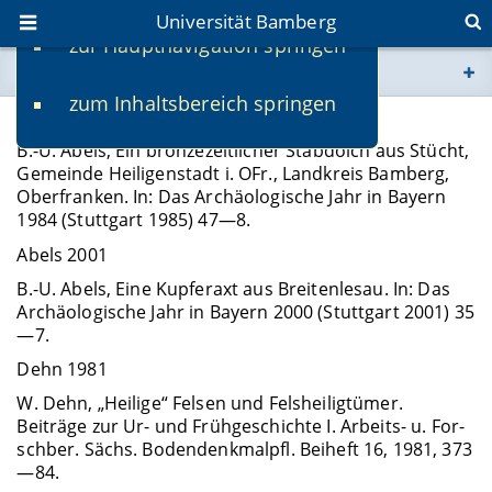
Universität Bamberg
zur Hauptnavigation springen
Sie befinden sich hier:
zum Inhaltsbereich springen
www.uni-bamberg.de
Abels 1985
B.-U. Abels, Ein bronzezeitlicher Stabdolch aus Stücht,
univis.uni-bamberg.de
Gemeinde Heiligenstadt i. OFr., Landkreis Bamberg,
Oberfranken. In: Das Archäologische Jahr in Bayern
1984 (Stuttgart 1985) 47—8.
fis.uni-bamberg.de
Abels 2001
B.-U. Abels, Eine Kupferaxt aus Breitenlesau. In: Das
Archäologische Jahr in Bayern 2000 (Stuttgart 2001) 35
—7.
Dehn 1981
W. Dehn, „Heilige“ Felsen und Felsheiligtümer.
Beiträge zur Ur- und Frühgeschichte I. Arbeits- u. For-
schber. Sächs. Bodendenkmalpfl. Beiheft 16, 1981, 373
—84.