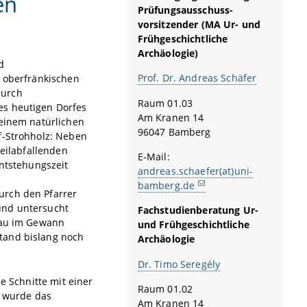
en
Prüfungsausschuss-
vorsitzender (MA Ur- und
Frühgeschichtliche
Archäologie)
d
Prof. Dr. Andreas Schäfer
m oberfränkischen
durch
Raum 01.03
es heutigen Dorfes
Am Kranen 14
 einem natürlichen
96047 Bamberg
f-Strohholz: Neben
teilabfallenden
E-Mail:
Entstehungszeit
andreas.schaefer(at)uni-
bamberg.de
urch den Pfarrer
und untersucht
Fachstudienberatung Ur-
teau im Gewann
und Frühgeschichtliche
tand bislang noch
Archäologie
Dr. Timo Seregély
e Schnitte mit einer
Raum 01.02
i wurde das
Am Kranen 14