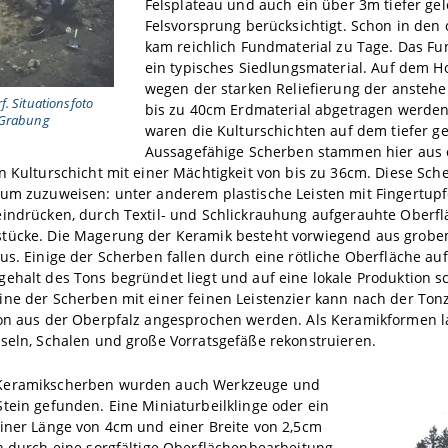
Felsplateau und auch ein über 3m tiefer ge
Felsvorsprung berücksichtigt. Schon in den
kam reichlich Fundmaterial zu Tage. Das F
ein typisches Siedlungsmaterial. Auf dem 
wegen der starken Reliefierung der ansteh
. Situationsfoto
bis zu 40cm Erdmaterial abgetragen werden
 Grabung
waren die Kulturschichten auf dem tiefer g
Aussagefähige Scherben stammen hier aus 
n Kulturschicht mit einer Mächtigkeit von bis zu 36cm. Diese Sc
kum zuzuweisen: unter anderem plastische Leisten mit Fingertup
eindrücken, durch Textil- und Schlickrauhung aufgerauhte Oberf
tücke. Die Magerung der Keramik besteht vorwiegend aus grobe
us. Einige der Scherben fallen durch eine rötliche Oberfläche auf
ehalt des Tons begründet liegt und auf eine lokale Produktion sc
ine der Scherben mit einer feinen Leistenzier kann nach der T
ion aus der Oberpfalz angesprochen werden. Als Keramikformen l
seln, Schalen und große Vorratsgefäße rekonstruieren.
Keramikscherben wurden auch Werkzeuge und
tein gefunden. Eine Miniaturbeilklinge oder ein
iner Länge von 4cm und einer Breite von 2,5cm
h durch eine sorgfältige Oberflächenbearbeitung