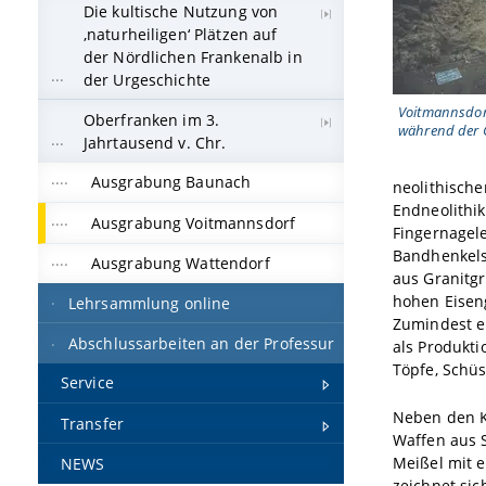
Die kultische Nutzung von
‚naturheiligen‘ Plätzen auf
der Nördlichen Frankenalb in
der Urgeschichte
Voitmannsdorf
Oberfranken im 3.
während der
Jahrtausend v. Chr.
Ausgrabung Baunach
neolithische
Endneolithi
Ausgrabung Voitmannsdorf
Fingernagel
Bandhenkels
Ausgrabung Wattendorf
aus Granitgr
hohen Eiseng
Lehrsammlung online
Zumindest e
Abschlussarbeiten an der Professur
als Produkt
Töpfe, Schüs
Service
Neben den 
Transfer
Waffen aus S
Meißel mit e
NEWS
zeichnet sic