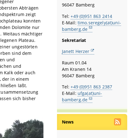
legener
96047 Bamberg
 obersten Abträgen
undspektrum zeigt
Tel:
+49 (0)951 863 2414
Hochplateau konnten
E-Mail:
timo.seregely(at)uni-
enden Dolomite nur
bamberg.de
. Weitaus mächtiger
elegenen Plateau.
Sekretariat
einer ungestörten
Janett Herzer
herben sind dem
fen und
Raum 01.04
lächen und
Am Kranen 14
m Kalk oder auch
96047 Bamberg
, der in einem
hließen läßt.
Tel:
+49 (0)951 863 2387
onzusammensetzung
E-Mail:
ufga(at)uni-
assen sich bisher
bamberg.de
News