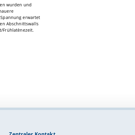
nden wurden und
enauere
t Spannung erwartet
en Abschnittswalls
t/Frühlatènezeit.
Zentraler Kontakt