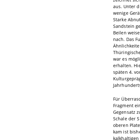
aus. Unter d
wenige Gerät
Starke Abnu
Sandstein ge
Beilen weise
nach. Das Fu
Ähnlichkeit
Thüringisch
war es mögl
erhalten. Hi
späten 4. vo
Kulturgeprä
Jahrhunderts
Für Überras
Fragment ein
Gegensatz zu
Schale der S
oberen Plate
kam ist bish
kalkhaltigen