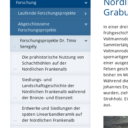
Nördl
Forschung
Grabu
Laufende Forschungsprojekte
Abgeschlossene
In einer dr
Forschungsprojekte
frühgeschich
Voitmannsdo
Forschungsprojekte Dr. Timo
Sammlertäti
Seregély
Voitmannsdor
spornartigem
Die prähistorische Nutzung von
einer ausgez
Schachthöhlen auf der
Felsen gesch
Nördlichen Frankenalb
bisher im Mi
Siedlungs- und
Während die
Landschaftsgeschichte der
Johannes En
Nördlichen Frankenalb während
wurden, ziel
der Bronze- und Eisenzeit
Strohholz. 
aus.
Erdwerke und Siedlungen der
späten Linearbandkeramik auf
der Nördlichen Frankenalb