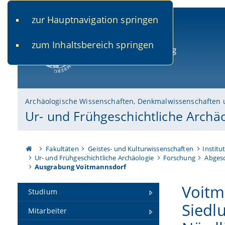
zur Hauptnavigation springen
www.uni-bamberg.de
univis.uni-bamberg.de
fis.u
zum Inhaltsbereich springen
Universität Bamberg
Archäologische Wissenschaften, Denkmalwissenschaften 
Ur- und Frühgeschichtliche Archä
Fakultäten
Geistes- und Kulturwissenschaften
Institu
Ur- und Frühgeschichtliche Archäologie
Forschung
Abgesc
Ausgrabung Voitmannsdorf
Voitm
Studium
Siedl
Mitarbeiter