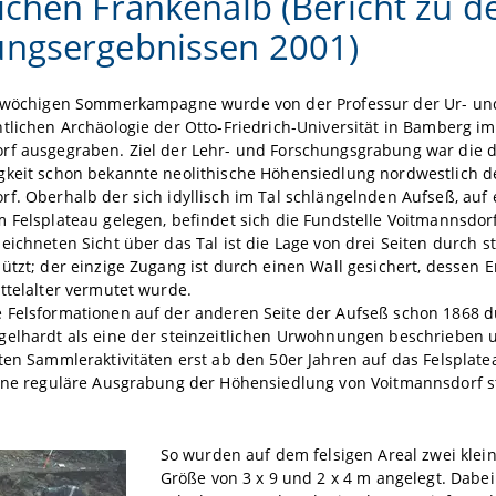
ichen Frankenalb (Bericht zu d
ngsergebnissen 2001)
eiwöchigen Sommerkampagne wurde von der Professur der Ur- un
tlichen Archäologie der Otto-Friedrich-Universität in Bamberg i
rf ausgegraben. Ziel der Lehr- und Forschungsgrabung war die 
gkeit schon bekannte neolithische Höhensiedlung nordwestlich d
f. Oberhalb der sich idyllisch im Tal schlängelnden Aufseß, auf
 Felsplateau gelegen, befindet sich die Fundstelle Voitmannsdor
eichneten Sicht über das Tal ist die Lage von drei Seiten durch s
ützt; der einzige Zugang ist durch einen Wall gesichert, dessen 
ttelalter vermutet wurde.
 Felsformationen auf der anderen Seite der Aufseß schon 1868 d
gelhardt als eine der steinzeitlichen Urwohnungen beschrieben 
ten Sammleraktivitäten erst ab den 50er Jahren auf das Felspla
Eine reguläre Ausgrabung der Höhensiedlung von Voitmannsdorf s
So wurden auf dem felsigen Areal zwei klein
Größe von 3 x 9 und 2 x 4 m angelegt. Dabe