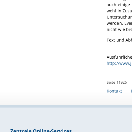
auch einige
wohl in Zus
Untersuchun
werden. Even
nicht wie bi
Text und Abb
Ausführlich
http://www.j
Seite 11926
Kontakt
Zentrale Online-Services