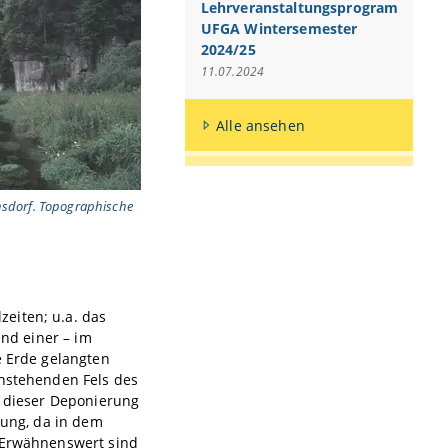
Lehrveranstaltungsprogramm
UFGA Wintersemester
2024/25
11.07.2024
Alle ansehen
sdorf. Topographische
eiten; u.a. das
und einer – im
e Erde gelangten
anstehenden Fels des
u dieser Deponierung
tung, da in dem
. Erwähnenswert sind