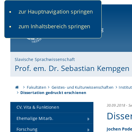
zur Hauptnavigation springen
www.uni-bamberg.de
univis.uni-bamberg.de
fis.u
zum Inhaltsbereich springen
Universität Bamberg
Slavische Sprachwissenschaft
Prof. em. Dr. Sebastian Kempgen
Fakultäten
Geistes- und Kulturwissenschaften
Institu
Dissertation gedruckt erschienen
30.09.2018
-
S
CV, Vita & Funktionen
Disse
Ehemalige Mitarb.
Jochen Pode
Forschung