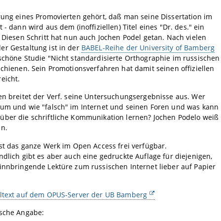
rung eines Promovierten gehört, daß man seine Dissertation im
 - dann wird aus dem (inoffiziellen) Titel eines "Dr. des." ein
. Diesen Schritt hat nun auch Jochen Podel getan. Nach vielen
r Gestaltung ist in der
BABEL-Reihe der University of Bamberg
schöne Studie "Nicht standardisierte Orthographie im russischen
schienen. Sein Promotionsverfahren hat damit seinen offiziellen
eicht.
en breitet der Verf. seine Untersuchungsergebnisse aus. Wer
rum und wie "falsch" im Internet und seinen Foren und was kann
über die schriftliche Kommunikation lernen? Jochen Podelo weiß
en.
ist das ganze Werk im Open Access frei verfügbar.
ndlich gibt es aber auch eine gedruckte Auflage für diejenigen,
innbringende Lektüre zum russischen Internet lieber auf Papier
lltext auf dem OPUS-Server der UB Bamberg
ische Angabe: