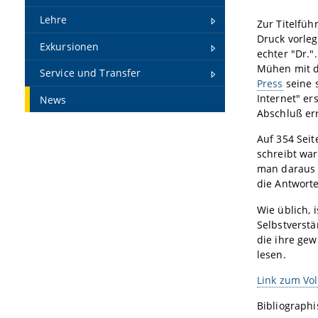
Lehre
Zur Titelfüh
Druck vorlegt
Exkursionen
echter "Dr."
Mühen mit de
Service und Transfer
Press
seine 
Internet" er
News
Abschluß err
Auf 354 Seit
schreibt wa
man daraus 
die Antwort
Wie üblich, 
Selbstverstä
die ihre gew
lesen.
Link zum Vo
Bibliograph