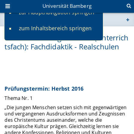
Universität Bamberg
zur Hauptnavigation springen
Sie befinden sich hier:
zum Inhaltsbereich springen
www.uni-bamberg.de
Katholische Religionslehre (Unterrich
tsfach): Fachdidaktik - Realschulen
univis.uni-bamberg.de
fis.uni-bamberg.de
Prüfungstermin: Herbst 2016
Thema Nr. 1
„Die jungen Menschen setzen sich mit gegenwärtigen
und vergangenen Ausdrucksformen und Zeugnissen
des Christentums auseinander, welche die
europäische Kultur prägen. Gleichzeitig lernen sie
andere Konfessionen, Religionen und Kulturen