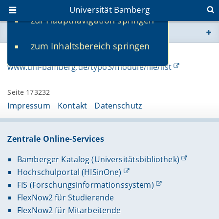
Universität Bamberg
zur Hauptnavigation springen
Sie befinden sich hier:
zum Inhaltsbereich springen
www.uni-bamberg.de
Programm unter:
www.uni-bamberg.de/typo3/module/file/list
univis.uni-bamberg.de
Seite 173232
fis.uni-bamberg.de
Impressum
Kontakt
Datenschutz
Zentrale Online-Services
Bamberger Katalog (Universitätsbibliothek)
Hochschulportal (HISinOne)
FIS (Forschungsinformationssystem)
FlexNow2 für Studierende
FlexNow2 für Mitarbeitende