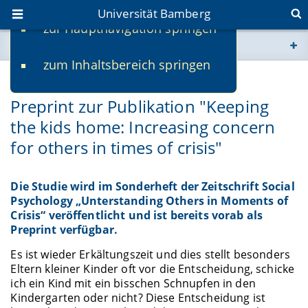
Universität Bamberg
zur Hauptnavigation springen
Sie befinden sich hier:
zum Inhaltsbereich springen
www.uni-bamberg.de
23.11.2021
Preprint zur Publikation "Keeping
univis.uni-bamberg.de
the kids home: Increasing concern
for others in times of crisis"
fis.uni-bamberg.de
Die Studie wird im Sonderheft der Zeitschrift Social
Psychology „Unterstanding Others in Moments of
Crisis“ veröffentlicht und ist bereits vorab als
Preprint verfügbar.
Es ist wieder Erkältungszeit und dies stellt besonders
Eltern kleiner Kinder oft vor die Entscheidung, schicke
ich ein Kind mit ein bisschen Schnupfen in den
Kindergarten oder nicht? Diese Entscheidung ist