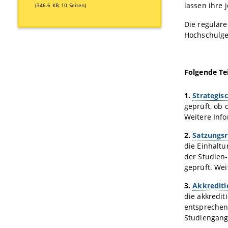
lassen ihre 
(346.6 KB, 10 Seiten)
Die regulär
Hochschulge
Folgende Te
1.
Strategis
geprüft, ob 
Weitere Inf
2.
Satzungsr
die Einhalt
der Studien
geprüft. Wei
3.
Akkrediti
die akkredit
entsprechen
Studiengangs