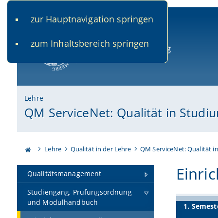
zur Hauptnavigation springen
www.uni-bamberg.de
univis.uni-bamberg.de
fis.u
zum Inhaltsbereich springen
Universität Bamberg
Lehre
QM ServiceNet: Qualität in Studi
Lehre
Qualität in der Lehre
QM ServiceNet: Qualität i
Einri
Qualitätsmanagement
Studiengang, Prüfungsordnung
und Modulhandbuch
1. Semest