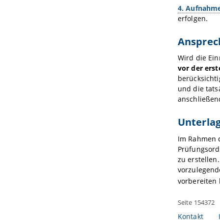
4. Aufnahme
erfolgen.
Ansprec
Wird die Ei
vor der ers
berücksicht
und die tat
anschließen
Unterla
Im Rahmen d
Prüfungsord
zu erstellen
vorzulegend
vorbereiten 
Seite 154372
Kontakt