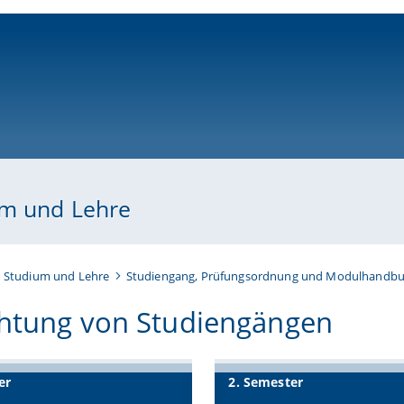
ni-bamberg.de
um und Lehre
n Studium und Lehre
Studiengang, Prüfungsordnung und Modulhandb
chtung von Studiengängen
er
2. Semester