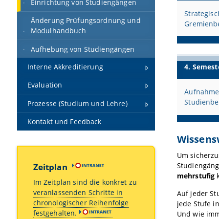
Einrichtung von Studiengängen
Strategisc
Änderung Prüfungsordnung und
Gremienb
Modulhandbuch
Aufhebung von Studiengängen
4. Semest
Interne Akkreditierung
Evaluation
Aufnahme
Studienbe
Prozesse (Studium und Lehre)
Kontakt und Feedback
Wissens
Um sicherzu
Studiengäng
Zeitplan
mehrstufig
Im Zeitplan sind die konkret zu
veranlassenden Schritte in
Auf jeder St
chronologischer Reihenfolge
jede Stufe i
festgehalten.
Und wie imm