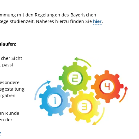
stimmung mit den Regelungen des Bayerischen
egelstudienzeit. Näheres hierzu finden Sie
hier
.
hlaufen:
cher Sicht
 passt.
besondere
sgestaltung
orgaben
tten Runde
en der
r
.