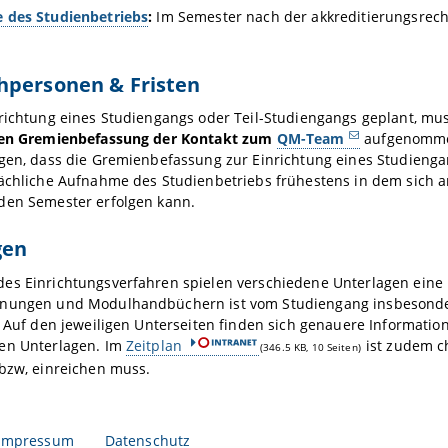
 des Studienbetriebs
:
Im Semester nach der akkreditierungsrech
hpersonen & Fristen
nrichtung eines Studiengangs oder Teil-Studiengangs geplant, mu
ten Gremienbefassung der Kontakt zum
QM-Team
aufgenommen
igen, dass die Gremienbefassung zur Einrichtung eines Studienga
sächliche Aufnahme des Studienbetriebs frühestens in dem sich 
den Semester erfolgen kann.
gen
es Einrichtungsverfahren spielen verschiedene Unterlagen eine
nungen und Modulhandbüchern ist vom Studiengang insbesonde
. Auf den jeweiligen Unterseiten finden sich genauere Informatio
en Unterlagen. Im
Zeitplan
ist zudem c
(346.5 KB, 10 Seiten)
bzw, einreichen muss.
Impressum
Datenschutz