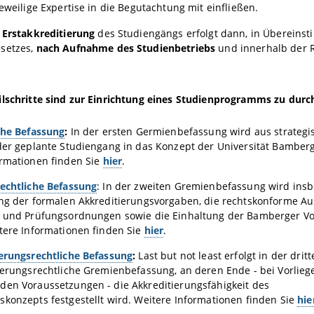
jeweilige Expertise in die Begutachtung mit einfließen.
e
Erstakkreditierung
des Studiengängs erfolgt dann, in Überein
setzes,
nach Aufnahme des Studienbetriebs
und innerhalb der R
ilschritte sind zur Einrichtung eines Studienprogramms zu durc
che Befassung
:
In der ersten Germienbefassung wird aus strategis
der geplante Studiengang in das Konzept der Universität Bamberg
ormationen finden Sie
hier
.
echtliche Befassung
: In der zweiten Gremienbefassung wird ins
ung der formalen Akkreditierungsvorgaben, die rechtskonforme Au
- und Prüfungsordnungen sowie die Einhaltung der Bamberger V
tere Informationen finden Sie
hier
.
erungsrechtliche Befassung
:
Last but not least erfolgt in der dri
ierungsrechtliche Gremienbefassung, an deren Ende - bei Vorlieg
den Voraussetzungen - die Akkreditierungsfähigkeit des
konzepts festgestellt wird. Weitere Informationen finden Sie
hie