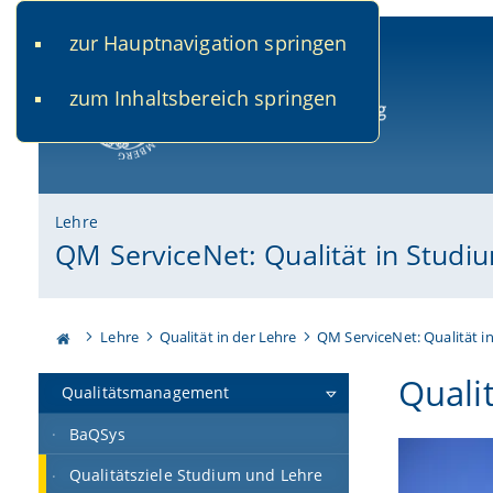
zur Hauptnavigation springen
www.uni-bamberg.de
univis.uni-bamberg.de
fis.u
zum Inhaltsbereich springen
Universität Bamberg
Lehre
QM ServiceNet: Qualität in Studi
Lehre
Qualität in der Lehre
QM ServiceNet: Qualität i
Quali
Qualitätsmanagement
BaQSys
Qualitätsziele Studium und Lehre