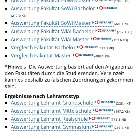
Auswertung Fakultät Huwi Master
(198.9 KB)
Auswertung Fakultät SoWi Bachelor
(217.0 KB)
Auswertung Fakultät SoWi Master
(221.8 KB)
Auswertung Fakultät WIAI Bachelor
(202.1 KB)
Auswertung Fakultät WIAI Master
(197.6 KB)
Vergleich Fakultät Bachelor
(513.7 KB)
Vergleich Fakultät Master
(488.1 KB)
*Hinweis: Die Auswertung basiert auf den Angaben zu
den Fakultäten durch die Studierenden. Vereinzelt
kann es deshalb zu falschen Zuordnungen gekommen
sein.
Ergebnisse nach Lehramtstyp
Auswertung Lehramt Grundschule
(228.4 KB)
Auswertung Lehramt Mittelschule
(197.2 KB)
Auswertung Lehramt Realschule
(175.3 KB)
Auswertung Lehramt Gymnasium
(236.6 KB)