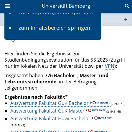
Universität Bamberg
zur Hauptnavigation springen
Sie befinden sich hier:
zum Inhaltsbereich springen
www.uni-bamberg.de
Ergebnisse
univis.uni-bamberg.de
Hier finden Sie die Ergebnisse zur
Studienbedingungsevaluation für das SS 2023 (Zugriff
fis.uni-bamberg.de
nur im lokalen Netz der Universität bzw. per
VPN
):
Insgesamt haben
776 Bachelor-, Master- und
Lehramtsstudierende
an der Befragung
teilgenommen.
Ergebnisse nach Fakultät*
Auswertung Fakultät GuK Bachelor
(229.5 KB)
Auswertung Fakultät GuK Master
(219.9 KB)
Auswertung Fakultät Huwi Bachelor
(213.5 KB)