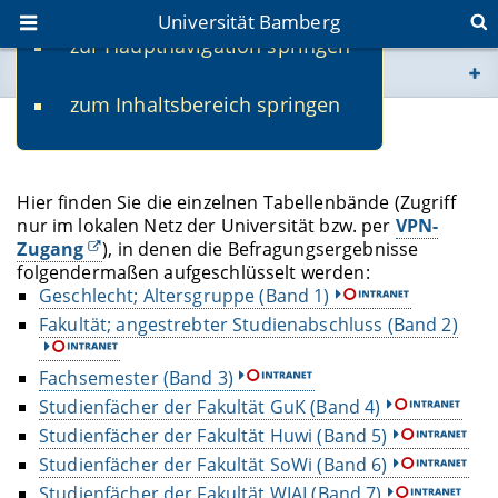
Universität Bamberg
zur Hauptnavigation springen
Sie befinden sich hier:
zum Inhaltsbereich springen
www.uni-bamberg.de
Tabellenbände
univis.uni-bamberg.de
Hier finden Sie die einzelnen Tabellenbände (Zugriff
nur im lokalen Netz der Universität bzw. per
VPN-
fis.uni-bamberg.de
Zugang
), in denen die Befragungsergebnisse
folgendermaßen aufgeschlüsselt werden:
Geschlecht; Altersgruppe (Band 1)
Fakultät; angestrebter Studienabschluss (Band 2)
Fachsemester (Band 3)
Studienfächer der Fakultät GuK (Band 4)
Studienfächer der Fakultät Huwi (Band 5)
Studienfächer der Fakultät SoWi (Band 6)
Studienfächer der Fakultät WIAI (Band 7)