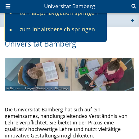
Universität Bamberg
zur Hauptnavigation springen
Sie befinden sich hier:
zum Inhaltsbereich springen
www.uni-bamberg.de
Lehre an der Otto-Friedrich-
Universität Bamberg
univis.uni-bamberg.de
fis.uni-bamberg.de
Benjamin Herges/Universität Bamberg
Die Universität Bamberg hat sich auf ein
gemeinsames, handlungsleitendes Verständnis von
Lehre verpflichtet. Sie bietet in der Praxis eine
qualitativ hochwertige Lehre und nutzt vielfältige
innovative Gestaltungsmöglichkeiten.