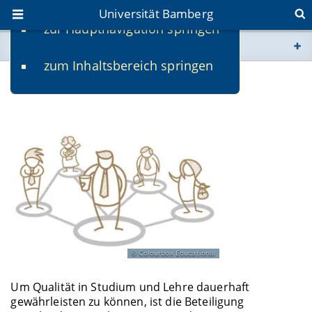
Universität Bamberg
zur Hauptnavigation springen
Sie befinden sich hier:
zum Inhaltsbereich springen
www.uni-bamberg.de
Rollen in Studium und Lehre
univis.uni-bamberg.de
fis.uni-bamberg.de
Colourbox Educational
Um Qualität in Studium und Lehre dauerhaft
gewährleisten zu können, ist die Beteiligung