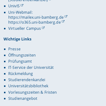
der jeweiligen Prüfungsordnung und der
für Weiterbildungsangebote,
UnivIS
jeweiligen Fachprüfungsordnung.
Uni-Webmail:
Fragen der Gleichstellung in den
https://mailex.uni-bamberg.de
Studienprogrammen,
https://o365.uni-bamberg.de
Virtueller Campus
Beauftrage bzw. Beauftragter für Weiterbildung
und
Wichtige Links
Beauftrage bzw. Beauftragter für
Presse
schwerbehinderte Studierende.
Öffnungszeiten
Prüfungsamt
IT-Service der Universität
Rückmeldung
Studierendenkanzlei
Universitätsbibliothek
Vorlesungszeiten & Fristen
Studienangebot