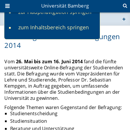
Universität Bamberg
zur Hauptnavigation springen
Sie befinden sich hier:
zum Inhaltsbereich springen
www.uni-bamberg.de
5. Umfrage zu Studienbedingungen
2014
univis.uni-bamberg.de
fis.uni-bamberg.de
Vom
26. Mai bis zum 16. Juni 2014
fand die fünfte
universitätsweite Online-Befragung der Studierenden
statt. Die Befragung wurde vom Vizepräsidenten für
Lehre und Studierende, Professor Dr. Sebastian
Kempgen, in Auftrag gegeben, um umfassende
Informationen über die Studienbedingungen an der
Universität zu gewinnen.
Folgende Themen waren Gegenstand der Befragung:
Studienentscheidung
Studiensituation
Beratung und Unterstützung