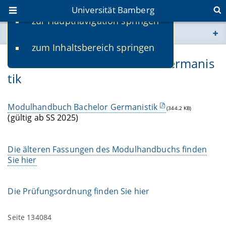
Universität Bamberg
zur Hauptnavigation springen
Sie befinden sich hier:
zum Inhaltsbereich springen
www.uni-bamberg.de
Modulhandbuch Bachelor Germanis
tik
univis.uni-bamberg.de
fis.uni-bamberg.de
Modulhandbuch Bachelor Germanistik
(344.2 KB)
(gültig ab SS 2025)
Die älteren Fassungen des Modulhandbuchs finden
Sie hier
Die Prüfungsordnung finden Sie hier
Seite 134084