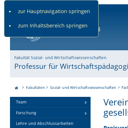
zur Hauptnavigation springen
www.uni-bamberg.de
univis.uni-bamberg.de
fis.u
zum Inhaltsbereich springen
Universität Bamberg
Fakultät Sozial- und Wirtschaftswissenschaften
Professur für Wirtschaftspädagogik
Fakultäten
Sozial- und Wirtschaftswissenschaften
Fäc
Verei
Team
gesel
Forschung
Lehre und Abschlussarbeiten
Preisver