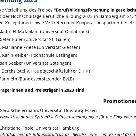
ge Verleihung des Preises
"Berufsbildungsforschung in gesellsch
s der Hochschultage Berufliche Bildung 2023 in Bamberg am 21. 
 Kolleg:innen sowie Vertretern der Kooperationspartner besetzte
 Aladin El-Mafaalani (Universität Osnabrück)
Dieter Euler (Universität St. Gallen)
r. Marianne Friese (Universität Giessen)
r. Karin Reiber (Hochschule Esslingen)
usan Seeber (Universität Göttingen)
 Dercks (stellv. Hauptgeschäftsführer DIHK)
ännlein (Bundesvorsitzender BvLB)
trägerinnen und Preisträger in 2023 sind:
Promotione
Gero Scheiermann, Universität Duisburg-Essen
erspektive duales System? – Gelingensbedingungen für die Eingliederun
Christiane Thole, Universität Hamburg
entitätsarbeit als Bildungsauftrag der Berufsschule – am Beispiel der